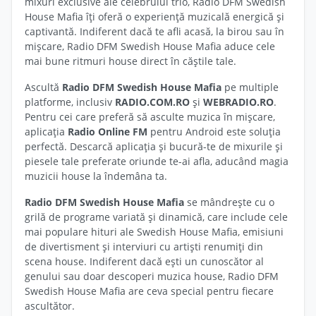
mixuri exclusive ale celebrului trio, Radio DFM Swedish
House Mafia îți oferă o experiență muzicală energică și
captivantă. Indiferent dacă te afli acasă, la birou sau în
mișcare, Radio DFM Swedish House Mafia aduce cele
mai bune ritmuri house direct în căștile tale.
Ascultă
Radio DFM Swedish House Mafia
pe multiple
platforme, inclusiv
RADIO.COM.RO
și
WEBRADIO.RO
.
Pentru cei care preferă să asculte muzica în mișcare,
aplicația
Radio Online FM
pentru Android este soluția
perfectă. Descarcă aplicația și bucură-te de mixurile și
piesele tale preferate oriunde te-ai afla, aducând magia
muzicii house la îndemâna ta.
Radio DFM Swedish House Mafia
se mândrește cu o
grilă de programe variată și dinamică, care include cele
mai populare hituri ale Swedish House Mafia, emisiuni
de divertisment și interviuri cu artiști renumiți din
scena house. Indiferent dacă ești un cunoscător al
genului sau doar descoperi muzica house, Radio DFM
Swedish House Mafia are ceva special pentru fiecare
ascultător.