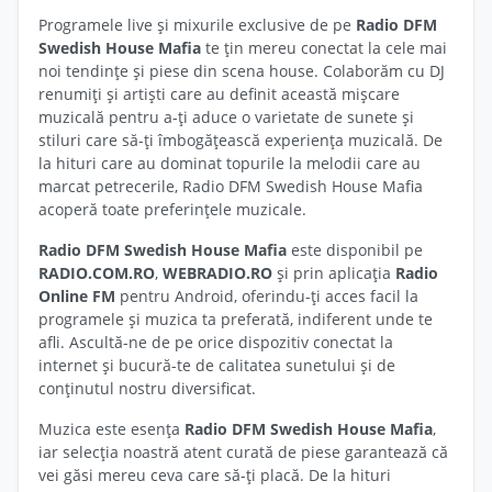
Programele live și mixurile exclusive de pe
Radio DFM
Swedish House Mafia
te țin mereu conectat la cele mai
noi tendințe și piese din scena house. Colaborăm cu DJ
renumiți și artiști care au definit această mișcare
muzicală pentru a-ți aduce o varietate de sunete și
stiluri care să-ți îmbogățească experiența muzicală. De
la hituri care au dominat topurile la melodii care au
marcat petrecerile, Radio DFM Swedish House Mafia
acoperă toate preferințele muzicale.
Radio DFM Swedish House Mafia
este disponibil pe
RADIO.COM.RO
,
WEBRADIO.RO
și prin aplicația
Radio
Online FM
pentru Android, oferindu-ți acces facil la
programele și muzica ta preferată, indiferent unde te
afli. Ascultă-ne de pe orice dispozitiv conectat la
internet și bucură-te de calitatea sunetului și de
conținutul nostru diversificat.
Muzica este esența
Radio DFM Swedish House Mafia
,
iar selecția noastră atent curată de piese garantează că
vei găsi mereu ceva care să-ți placă. De la hituri