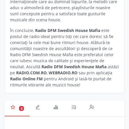
internaționale care au dominat topurile, la melodii care
aduc o atmosferă de petrecere, playlisturile noastre
sunt concepute pentru a satisface toate gusturile
muzicale din scena house.
În concluzie,
Radio DFM Swedish House Mafia
este
postul de radio ideal pentru toți cei care doresc să fie
conectați la cele mai bune ritmuri house. Alătură-te
comunității noastre de ascultători și descoperă de ce
Radio DFM Swedish House Mafia este preferatul celor
care iubesc muzica de calitate și experiențele de
neuitat. Ascultă
Radio DFM Swedish House Mafia
astăzi
pe
RADIO.COM.RO
,
WEBRADIO.RO
sau prin aplicația
Radio Online FM
pentru Android și lasă-te purtat de
ritmurile vibrante ale muzicii house!
0