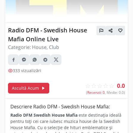
Radio DFM - Swedish House
Mafia Online Live
Categorie:
House, Club
333 vizualizări
☆
☆
☆
☆
☆
0.0
Ascultă Acum
(
Recenzii: 0
, Medie: 0.0)
Descriere Radio DFM - Swedish House Mafia:
Radio DFM Swedish House Mafia
este destinația ideală
pentru toți cei care iubesc muzica house de la Swedish
House Mafia. Cu o selecție de hituri emblematice și