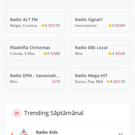
Radio ALT FM
LIVE
Radio Signal1
LIVE
Religie, Crestina
4.7
135
International
5.0
99
Filadelfia Christmas
LIVE
Radio EBS Local
LIVE
Colinde, X-Mas
4.7
88
Misc
4.3
36
Radio DFM - Savannah
LIVE
Radio Mega-HiT
LIVE
Beat
Misc
18
Dance, Pop, R&B
4.3
136
Trending Săptămânal
Radio Kids
#1