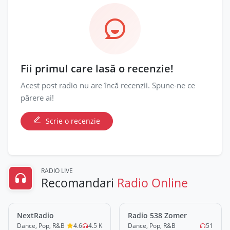
Fii primul care lasă o recenzie!
Acest post radio nu are încă recenzii. Spune-ne ce
părere ai!
Scrie o recenzie
RADIO LIVE
Recomandari
Radio Online
NextRadio
LIVE
Radio 538 Zomer
LIVE
Dance, Pop, R&B
4.6
4.5 K
Dance, Pop, R&B
51