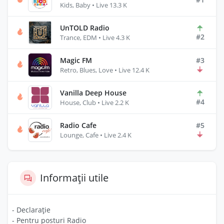
Kids, Baby • Live 13.3 K
UnTOLD Radio
#2
Trance, EDM • Live 4.3 K
Magic FM
#3
Retro, Blues, Love • Live 12.4 K
Vanilla Deep House
#4
House, Club • Live 2.2 K
Radio Cafe
#5
Lounge, Cafe • Live 2.4 K
Informații utile
- Declarație
- Pentru posturi Radio