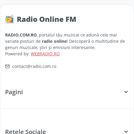
Radio Online FM
RADIO.COM.RO
, portalul tău muzical ce adună cele mai
variate posturi de
radio online
! Descoperă o multitudine de
genuri muzicale, știri și emisiuni interesante.
Powered by:
WEBRADIO.RO
contact@radio.com.ro
Pagini
Categorii
Posturi Radio
Rețele Sociale
Țări