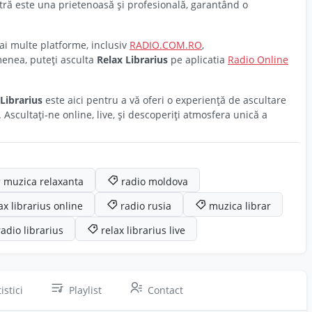
tră este una prietenoasă și profesională, garantând o
mai multe platforme, inclusiv
RADIO.COM.RO
,
enea, puteți asculta
Relax Librarius
pe aplicatia
Radio Online
Librarius
este aici pentru a vă oferi o experiență de ascultare
 Ascultați-ne online, live, și descoperiți atmosfera unică a
muzica relaxanta
radio moldova
ax librarius online
radio rusia
muzica librar
radio librarius
relax librarius live
istici
Playlist
Contact