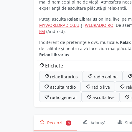
mai dinamice și pline de viață. Atmosfera noas
experiență de ascultare plăcută și relaxantă.
Puteți asculta
Relax Librarius
online, live, pe 
MYWORLDRADIO.EU
și
WEBRADIO.RO
. De asem
FM
(Android).
Indiferent de preferințele dvs. muzicale,
Relax 
de calitate și pentru a vă face ziua mai plăcută.
Relax Librarius
.
Etichete
relax librarius
radio online
asculta radio
radio live
rel
radio general
asculta live
Recenzii
Adaugă
Stat
0