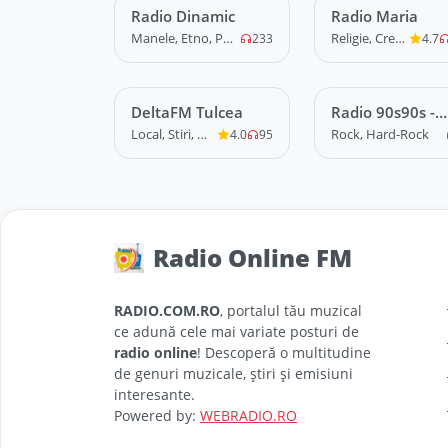
Radio Dinamic
LIVE
Radio Maria
LIVE
Manele, Etno, Populara
Religie, Crestina
233
4.7
DeltaFM Tulcea
LIVE
Radio 90s90s -
LIVE
Grunge
Local, Stiri, News
Rock, Hard-Rock
4.0
95
Radio Online FM
RADIO.COM.RO
, portalul tău muzical
ce adună cele mai variate posturi de
radio online
! Descoperă o multitudine
de genuri muzicale, știri și emisiuni
interesante.
Powered by:
WEBRADIO.RO