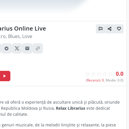
arius Online Live
tro, Blues, Love
☆
☆
☆
☆
☆
0.0
m
(
Recenzii: 0
, Medie: 0.0)
re vă oferă o experiență de ascultare unică și plăcută, oriunde
în Republica Moldova și Rusia,
Relax Librarius
este dedicat
ul de calitate.
e genuri muzicale, de la melodii liniștite și relaxante, la piese