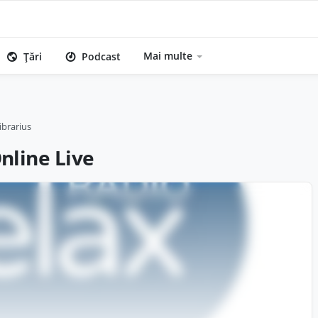
Mai multe
Țări
Podcast
ibrarius
nline Live