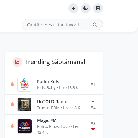
Trending Săptămânal
Radio Kids
#1
Kids, Baby • Live 13.3 K
UnTOLD Radio
#2
Trance, EDM • Live 4.3 K
Magic FM
#3
Retro, Blues, Love • Live
12.4 K