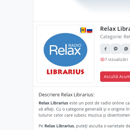
Relax Libr
Categorie:
Re
7 vizualizări
Ascultă Acu
Descriere Relax Librarius:
Relax Librarius
este un post de radio online ca
vă aflați. Cu o categorie generală și o origine 
tuturor celor care iubesc muzica și divertisment
Pe
Relax Librarius
, puteți asculta o varietate d