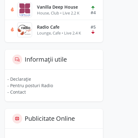
Vanilla Deep House
#4
House, Club • Live 2.2 K
Radio Cafe
#5
Lounge, Cafe • Live 2.4 K
Informații utile
- Declarație
- Pentru posturi Radio
- Contact
Publicitate Online