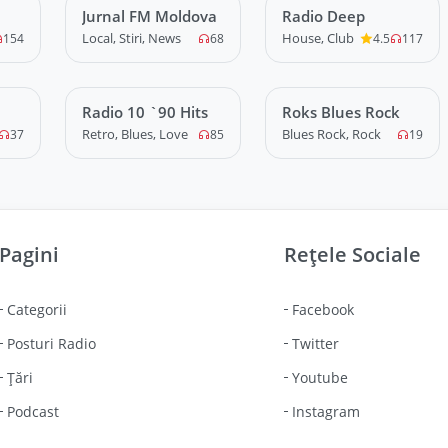
Jurnal FM Moldova
LIVE
Radio Deep
LIVE
Local, Stiri, News
House, Club
154
68
4.5
117
Radio 10 `90 Hits
LIVE
Roks Blues Rock
LIVE
Retro, Blues, Love
Blues Rock, Rock
37
85
19
Pagini
Rețele Sociale
Categorii
Facebook
Posturi Radio
Twitter
Țări
Youtube
Podcast
Instagram