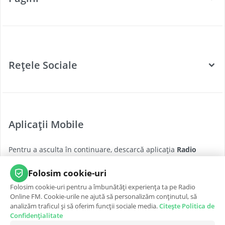
Categorii
Posturi Radio
Rețele Sociale
Țări
Podcast
Facebook
Twitter
Aplicații Mobile
Youtube
Pentru a asculta în continuare, descarcă aplicația
Radio
Instagram
Online FM
pentru cea mai bună experiență, oricând și
oriunde.
Folosim cookie-uri
Folosim cookie-uri pentru a îmbunătăți experiența ta pe Radio
App Store
Google Play
Online FM. Cookie-urile ne ajută să personalizăm conținutul, să
analizăm traficul și să oferim funcții sociale media.
Citește Politica de
Confidențialitate