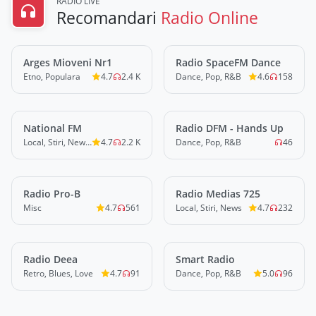
RADIO LIVE
Recomandari
Radio Online
Arges Mioveni Nr1
LIVE
Radio SpaceFM Dance
LIVE
Etno, Populara
4.7
2.4 K
Dance, Pop, R&B
4.6
158
National FM
LIVE
Radio DFM - Hands Up
LIVE
Local, Stiri, News, Misc
4.7
2.2 K
Dance, Pop, R&B
46
Radio Pro-B
LIVE
Radio Medias 725
LIVE
Misc
4.7
561
Local, Stiri, News
4.7
232
Radio Deea
LIVE
Smart Radio
LIVE
Retro, Blues, Love
4.7
91
Dance, Pop, R&B
5.0
96