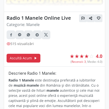
Radio 1 Manele Online Live
Categorie:
Manele
515 vizualizări
★
★
★
★
☆
4.0
Ascultă Acum
(
Recenzii: 3
, Medie: 4.0)
Descriere Radio 1 Manele:
Radio 1 Manele
este destinația preferată a iubitorilor
de
muzică manele
din România și din străinătate. Cu o
selecție vastă de hituri
manele
autentice și cele mai noi
piese, acest post online oferă o experiență muzicală
captivantă și plină de emoție. Ascultătorii pot descoperi
cele mai populare voci din lumea manelelor, într-o