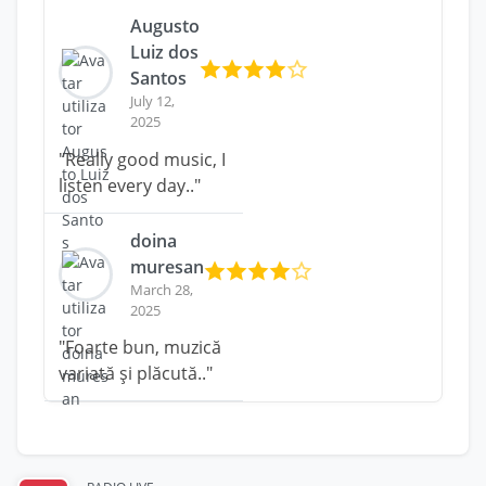
Augusto
Luiz dos
Santos
July 12,
2025
"Really good music, I
listen every day.."
doina
muresan
March 28,
2025
"Foarte bun, muzică
variată și plăcută.."