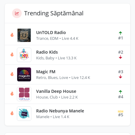
Trending Săptămânal
UnTOLD Radio
#1
Trance, EDM • Live 4.4 K
Radio Kids
#2
Kids, Baby • Live 13.3 K
Magic FM
#3
Retro, Blues, Love • Live 12.4 K
Vanilla Deep House
#4
House, Club • Live 2.2 K
Radio Nebunya Manele
NEW
#5
Manele • Live 1.4 K