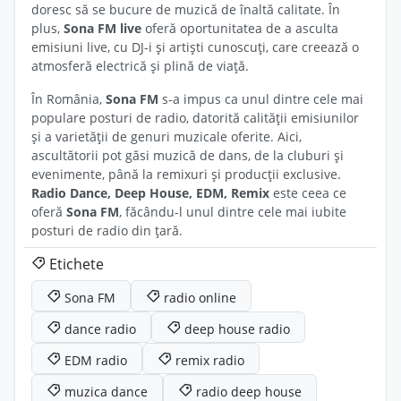
doresc să se bucure de muzică de înaltă calitate. În
plus,
Sona FM live
oferă oportunitatea de a asculta
emisiuni live, cu DJ-i și artiști cunoscuți, care creează o
atmosferă electrică și plină de viață.
În România,
Sona FM
s-a impus ca unul dintre cele mai
populare posturi de radio, datorită calității emisiunilor
și a varietății de genuri muzicale oferite. Aici,
ascultătorii pot găsi muzică de dans, de la cluburi și
evenimente, până la remixuri și producții exclusive.
Radio Dance, Deep House, EDM, Remix
este ceea ce
oferă
Sona FM
, făcându-l unul dintre cele mai iubite
posturi de radio din țară.
Etichete
Sona FM
radio online
dance radio
deep house radio
EDM radio
remix radio
muzica dance
radio deep house