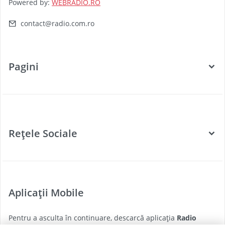
Powered by:
WEBRADIO.RO
contact@radio.com.ro
Pagini
Categorii
Posturi Radio
Rețele Sociale
Țări
Podcast
Facebook
Twitter
Aplicații Mobile
Youtube
Pentru a asculta în continuare, descarcă aplicația
Radio
Instagram