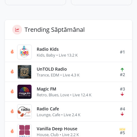
Trending Săptămânal
Radio Kids
#1
Kids, Baby • Live 13.2 K
UnTOLD Radio
#2
Trance, EDM • Live 4.3 K
Magic FM
#3
Retro, Blues, Love • Live 12.4 K
Radio Cafe
#4
Lounge, Cafe • Live 2.4 K
Vanilla Deep House
NEW
#5
House, Club • Live 2.2 K