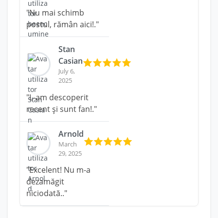
"Nu mai schimb
postul, rămân aici!."
Stan
Casian
July 6,
2025
"L-am descoperit
recent și sunt fan!."
Arnold
March
29, 2025
"Excelent! Nu m-a
dezamăgit
niciodată.."