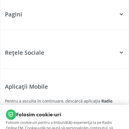
Pagini
Categorii
Posturi Radio
Rețele Sociale
Țări
Podcast
Facebook
Twitter
Aplicații Mobile
Youtube
Pentru a asculta în continuare, descarcă aplicația
Radio
Instagram
Online FM
pentru cea mai bună experiență, oricând și
oriunde.
Folosim cookie-uri
Folosim cookie-uri pentru a îmbunătăți experiența ta pe Radio
App Store
Google Play
Online FM. Cookie-urile ne ajută să personalizăm conținutul, să