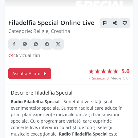
Filadelfia Special Online Live
Categorie:
Religie, Crestina
46 vizualizări
★
★
★
★
★
5.0
Ascultă Acum
(
Recenzii: 3
, Medie: 5.0)
Descriere Filadelfia Special:
Radio Filadelfia Special
- Sunetul diversității și al
evenimentelor speciale. Suntem radioul care aduce în
prim-plan experiențe muzicale unice și transmisiuni
speciale. Cu o programare variată, care cuprinde
concerte live, interviuri cu artiști de top și selecții
muzicale excepționale,
Radio Filadelfia Special
este