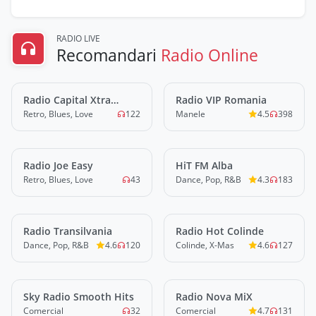
RADIO LIVE
Recomandari
Radio Online
Radio Capital Xtra
LIVE
Radio VIP Romania
LIVE
Reloaded
Retro, Blues, Love
122
Manele
4.5
398
Radio Joe Easy
LIVE
HiT FM Alba
LIVE
Retro, Blues, Love
43
Dance, Pop, R&B
4.3
183
Radio Transilvania
LIVE
Radio Hot Colinde
LIVE
Dance, Pop, R&B
4.6
120
Colinde, X-Mas
4.6
127
Sky Radio Smooth Hits
LIVE
Radio Nova MiX
LIVE
Comercial
32
Comercial
4.7
131