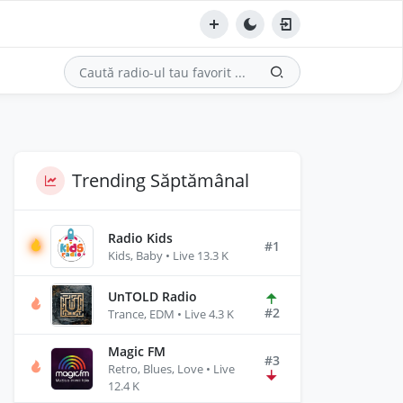
Trending Săptămânal
Radio Kids
#1
Kids, Baby • Live 13.3 K
UnTOLD Radio
#2
Trance, EDM • Live 4.3 K
Magic FM
#3
Retro, Blues, Love • Live
12.4 K