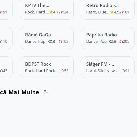
KPTV The
LIVE
Retro Rádió -
LIVE
Rockstation
Hungary
Rock, Hard Rock
Retro, Blues, Love
191
4.7
124
4.5
101
Rádió GaGa
LIVE
Paprika Radio
LIVE
Dance, Pop, R&B
Dance, Pop, R&B
110
102
205
BDPST Rock
LIVE
Sláger FM -
LIVE
Hungary
Rock, Hard-Rock
Local, Stiri, News
343
53
91
rcă Mai Multe