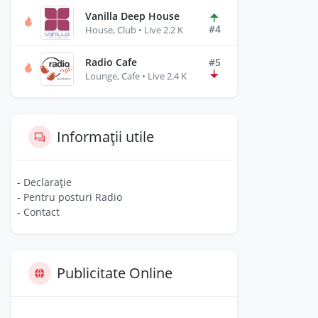
Vanilla Deep House
#4
House, Club • Live 2.2 K
Radio Cafe
#5
Lounge, Cafe • Live 2.4 K
Informații utile
- Declarație
- Pentru posturi Radio
- Contact
Publicitate Online