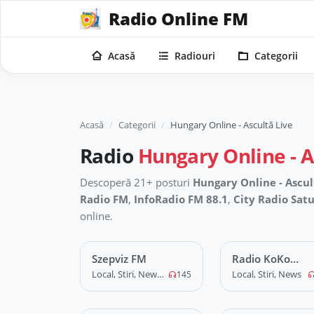
Radio Online FM
Acasă
Radiouri
Categorii
Acasă
Categorii
Hungary Online - Ascultă Live
Radio
Hungary Online - A
Descoperă 21+ posturi
Hungary Online - Ascul
Radio FM
,
InfoRadio FM 88.1
,
City Radio Sat
online.
Szepviz FM
LIVE
Radio KoKo
LIVE
Marosvasarhely
Local, Stiri, News, Dance
Local, Stiri, News
145