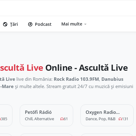
Mai multe
Țări
Podcast
scultă Live
Online - Ascultă Live
tă Live
live din România:
Rock Radio 103.9FM
,
Danubius
u-Mare
și multe altele. Stream gratuit 24/7 cu muzică și emisiuni
Petőfi Rádió
LIVE
Oxygen Radio
LIVE
Music Balaton
Chill, Alternative
Dance, Pop, R&B
385
61
131