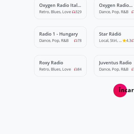
Oxygen Radio Italo
LIVE
Oxygen Radio
LIVE
Hits
Music
Retro, Blues, Love
Dance, Pop, R&B
329
Radio 1 - Hungary
LIVE
Star Rádió
LIVE
Dance, Pop, R&B
Local, Stiri, News
78
4.3
Roxy Radio
LIVE
Juventus Radio
LIVE
Retro, Blues, Love
Dance, Pop, R&B
84
Înca