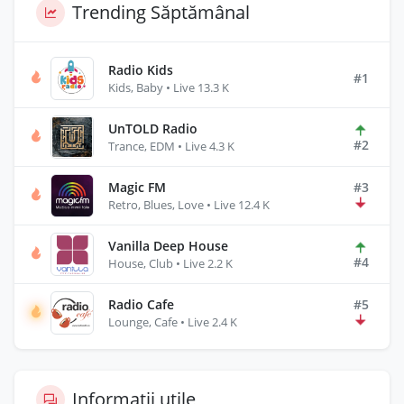
Trending Săptămânal
Radio Kids
#1
Kids, Baby • Live 13.3 K
UnTOLD Radio
#2
Trance, EDM • Live 4.3 K
Magic FM
#3
Retro, Blues, Love • Live 12.4 K
Vanilla Deep House
#4
House, Club • Live 2.2 K
Radio Cafe
#5
Lounge, Cafe • Live 2.4 K
Informații utile