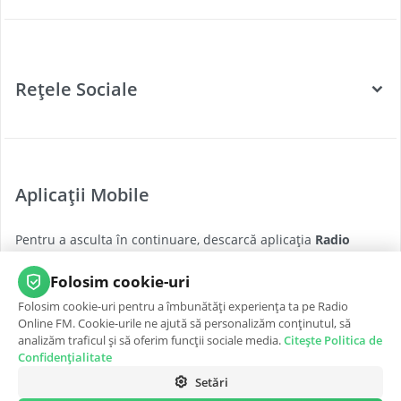
Categorii
Posturi Radio
Rețele Sociale
Țări
Podcast
Facebook
Twitter
Aplicații Mobile
Youtube
Pentru a asculta în continuare, descarcă aplicația
Radio
Instagram
Online FM
pentru cea mai bună experiență, oricând și
oriunde.
Folosim cookie-uri
Folosim cookie-uri pentru a îmbunătăți experiența ta pe Radio
App Store
Google Play
Online FM. Cookie-urile ne ajută să personalizăm conținutul, să
analizăm traficul și să oferim funcții sociale media.
Citește Politica de
Confidențialitate
Setări