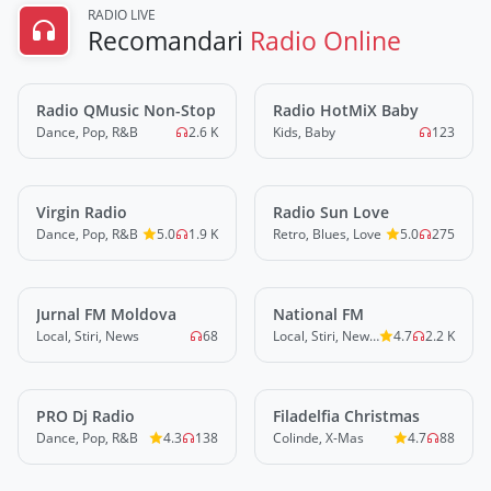
RADIO LIVE
Recomandari
Radio Online
Radio QMusic Non-Stop
LIVE
Radio HotMiX Baby
LIVE
Dance, Pop, R&B
2.6 K
Kids, Baby
123
Virgin Radio
LIVE
Radio Sun Love
LIVE
Dance, Pop, R&B
5.0
1.9 K
Retro, Blues, Love
5.0
275
Jurnal FM Moldova
LIVE
National FM
LIVE
Local, Stiri, News
68
Local, Stiri, News, Misc
4.7
2.2 K
PRO Dj Radio
LIVE
Filadelfia Christmas
LIVE
Dance, Pop, R&B
4.3
138
Colinde, X-Mas
4.7
88