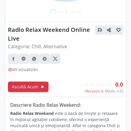
Radio Relax Weekend Online
Live
Categorie:
Chill, Alternative
49 vizualizări
☆
☆
☆
☆
☆
0.0
Ascultă Acum
(
Recenzii: 0
, Medie: 0.0)
Descriere Radio Relax Weekend:
Radio Relax Weekend
este o oază de liniște și relaxare
în mijlocul agitației cotidiene, oferind o experiență
muzicală unică și emoționantă. Aflat în categoria Chill și