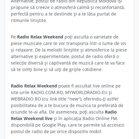
Alternative, postul de radio din Republica Moldova își
propune să creeze o atmosferă calmă și reconfortantă,
perfectă pentru a te destinde și a te lăsa purtat de
ritmurile liniștite.
Pe
Radio Relax Weekend
poți asculta o varietate de
piese muzicale care te vor transporta într-o lume de vis
și relaxare. De la melodii liniștite și atmosferice la piese
alternative și experimentale, postul de radio oferă o
selecție diversă și captivantă de muzică care te va face
să te simți bine și să uiți de grijile cotidiene.
Radio Relax Weekend
poate fi ascultat live online pe
site-urile RADIO.COM.RO, MYWORLDRADIO.EU și
WEBRADIO.RO (cu link title "new"), oferindu-ți astfel
posibilitatea de a te bucura de muzica ta preferată de
oriunde te-ai afla. De asemenea, poți asculta
Radio
Relax Weekend live
și în aplicația Radio Online FM,
disponibilă pe Google Play, care te permite să accesezi
postul de radio de pe orice dispozitiv mobil.