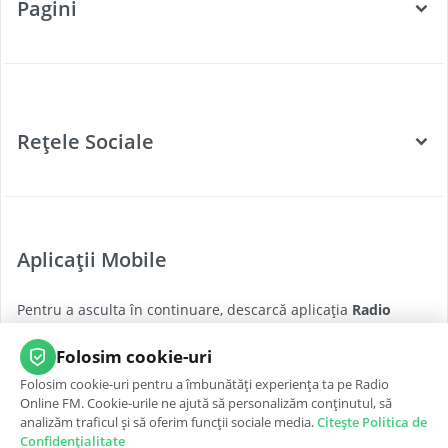
Pagini
Categorii
Posturi Radio
Rețele Sociale
Țări
Podcast
Facebook
Twitter
Aplicații Mobile
Youtube
Pentru a asculta în continuare, descarcă aplicația
Radio
Instagram
Online FM
pentru cea mai bună experiență, oricând și
oriunde.
Folosim cookie-uri
Folosim cookie-uri pentru a îmbunătăți experiența ta pe Radio
App Store
Google Play
Online FM. Cookie-urile ne ajută să personalizăm conținutul, să
analizăm traficul și să oferim funcții sociale media.
Citește Politica de
Confidențialitate