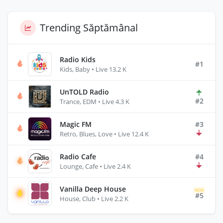
Trending Săptămânal
Radio Kids
#1
Kids, Baby • Live 13.2 K
UnTOLD Radio
#2
Trance, EDM • Live 4.3 K
Magic FM
#3
Retro, Blues, Love • Live 12.4 K
Radio Cafe
#4
Lounge, Cafe • Live 2.4 K
Vanilla Deep House
NEW
#5
House, Club • Live 2.2 K