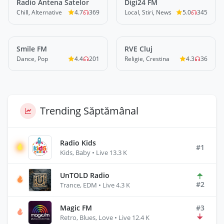
Radio Antena Satelor
LIVE
Digi24 FM
LIVE
Chill, Alternative
4.7
369
Local, Stiri, News
5.0
345
Smile FM
LIVE
RVE Cluj
LIVE
Dance, Pop
4.4
201
Religie, Crestina
4.3
36
Trending Săptămânal
Radio Kids
#1
Kids, Baby • Live 13.3 K
UnTOLD Radio
#2
Trance, EDM • Live 4.3 K
Magic FM
#3
Retro, Blues, Love • Live 12.4 K