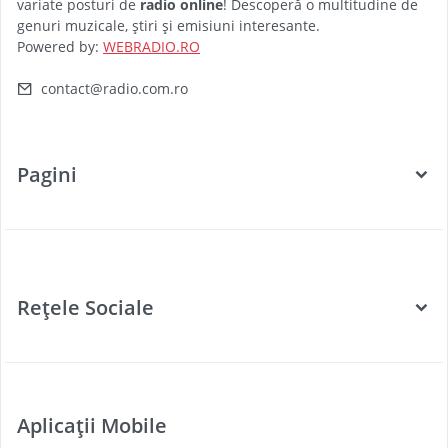
variate posturi de
radio online
! Descoperă o multitudine de
genuri muzicale, știri și emisiuni interesante.
Powered by:
WEBRADIO.RO
contact@radio.com.ro
Pagini
Categorii
Posturi Radio
Rețele Sociale
Țări
Podcast
Facebook
Twitter
Aplicații Mobile
Youtube