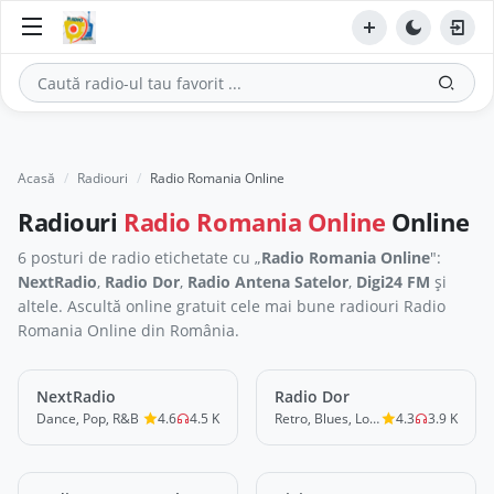
Acasă
Radiouri
Radio Romania Online
Radiouri
Radio Romania Online
Online
6 posturi de radio etichetate cu „
Radio Romania Online
":
NextRadio
,
Radio Dor
,
Radio Antena Satelor
,
Digi24 FM
și
altele. Ascultă online gratuit cele mai bune radiouri Radio
Romania Online din România.
NextRadio
LIVE
Radio Dor
LIVE
Dance, Pop, R&B
4.6
4.5 K
Retro, Blues, Love
4.3
3.9 K