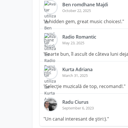
Ben romdhane Majdi
October 22, 2025
"A hidden gem, great music choices!."
Radio Romantic
May 23, 2025
"Foarte bun, îl ascult de câteva luni deja
Kurta Adriana
March 31, 2025
"Selecție muzicală de top, recomand!."
Radu Ciurus
September 6, 2023
"Un canal interesant de știri:)."