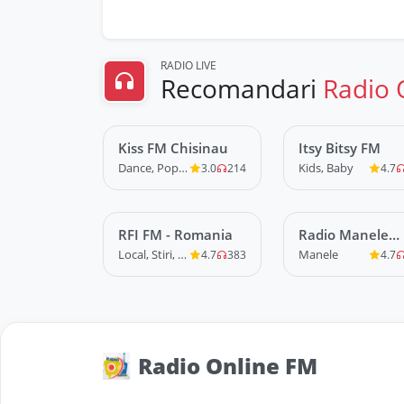
RADIO LIVE
Recomandari
Radio 
Kiss FM Chisinau
LIVE
Itsy Bitsy FM
LIVE
Dance, Pop, R&B
Kids, Baby
3.0
214
4.7
RFI FM - Romania
LIVE
Radio Manele
LIVE
Mania
Local, Stiri, News
Manele
4.7
383
4.7
Radio Online FM