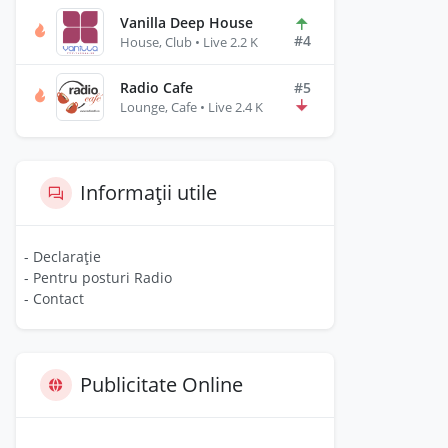
Vanilla Deep House
#4
House, Club • Live 2.2 K
Radio Cafe
#5
Lounge, Cafe • Live 2.4 K
Informații utile
- Declarație
- Pentru posturi Radio
- Contact
Publicitate Online