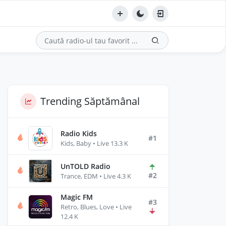
Trending Săptămânal
Radio Kids
#1
Kids, Baby • Live 13.3 K
UnTOLD Radio
#2
Trance, EDM • Live 4.3 K
Magic FM
#3
Retro, Blues, Love • Live
12.4 K