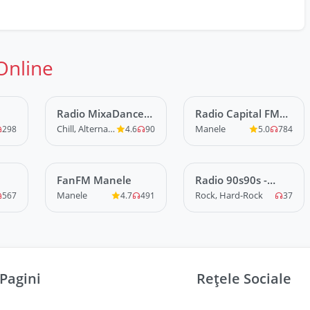
Online
Radio MixaDance
LIVE
Radio Capital FM
LIVE
Relax FM
Manele
Chill, Alternative
Manele
298
4.6
90
5.0
784
FanFM Manele
LIVE
Radio 90s90s -
LIVE
Grunge
Manele
Rock, Hard-Rock
567
4.7
491
37
Pagini
Rețele Sociale