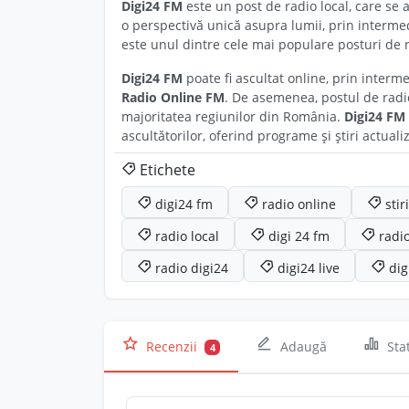
Digi24 FM
este un post de radio local, care se
o perspectivă unică asupra lumii, prin intermed
este unul dintre cele mai populare posturi de r
Digi24 FM
poate fi ascultat online, prin intermed
Radio Online FM
. De asemenea, postul de radio
majoritatea regiunilor din România.
Digi24 FM
ascultătorilor, oferind programe și știri actual
Etichete
digi24 fm
radio online
stir
radio local
digi 24 fm
radio
radio digi24
digi24 live
dig
Recenzii
Adaugă
Stat
4