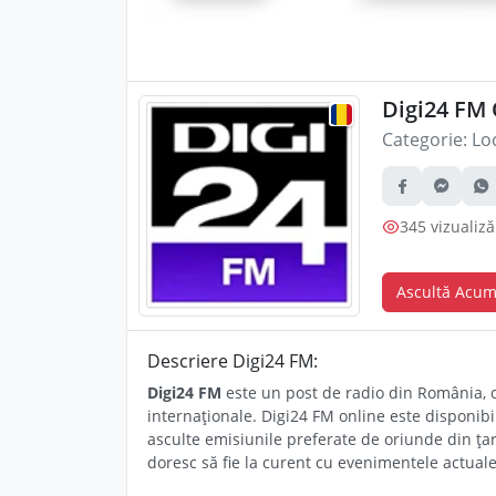
Digi24 FM 
Categorie:
Loc
345 vizualiză
Ascultă Acu
Descriere Digi24 FM:
Digi24 FM
este un post de radio din România, ca
internaționale. Digi24 FM online este disponibi
asculte emisiunile preferate de oriunde din țar
doresc să fie la curent cu evenimentele actuale