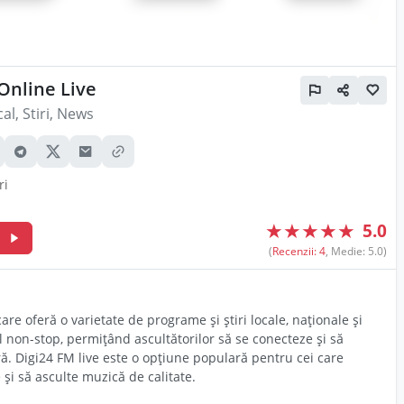
Online Live
al, Stiri, News
ri
★
★
★
★
★
5.0
m
(
Recenzii: 4
, Medie: 5.0)
re oferă o varietate de programe și știri locale, naționale și
l non-stop, permițând ascultătorilor să se conecteze și să
ă. Digi24 FM live este o opțiune populară pentru cei care
 și să asculte muzică de calitate.