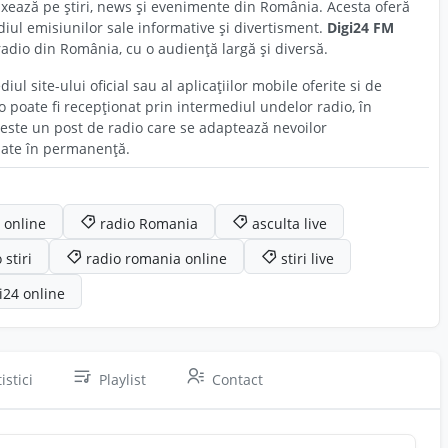
 axează pe știri, news și evenimente din România. Acesta oferă
iul emisiunilor sale informative și divertisment.
Digi24 FM
adio din România, cu o audiență largă și diversă.
iul site-ului oficial sau al aplicațiilor mobile oferite si de
 poate fi recepționat prin intermediul undelor radio, în
este un post de radio care se adaptează nevoilor
izate în permanență.
i online
radio Romania
asculta live
 stiri
radio romania online
stiri live
i24 online
istici
Playlist
Contact