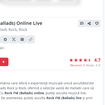
allads) Online Live
llads Rock
,
Rock
ări
★
★
★
★
☆
4.7
m
(
Recenzii: 3
, Medie: 4.7)
mânia care oferă o experiență muzicală unică ascultătorilor
ads Rock și Rock, oferind o selecție vastă de melodii care să
 Cu
Rock FM (Ballads) online
, puteți asculta muzică live,
i. De asemenea, puteți asculta
Rock FM (Ballads) live
și prin