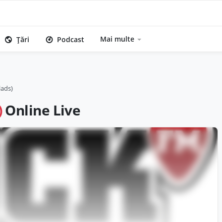
Mai multe
Țări
Podcast
lads)
)
Online Live