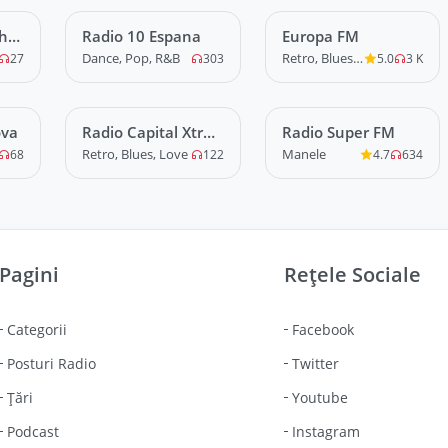
h
Radio 10 Espana
LIVE
Europa FM
LIVE
Dance, Pop, R&B
Retro, Blues, Love, Local, Stiri, News
27
303
5.0
3 K
ova
Radio Capital Xtra
LIVE
Radio Super FM
LIVE
Reloaded
Retro, Blues, Love
Manele
68
122
4.7
634
Pagini
Rețele Sociale
Categorii
Facebook
Posturi Radio
Twitter
Țări
Youtube
Podcast
Instagram