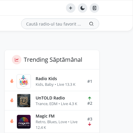
Trending Săptămânal
Radio Kids
#1
Kids, Baby • Live 13.3 K
UnTOLD Radio
#2
Trance, EDM • Live 4.3 K
Magic FM
#3
Retro, Blues, Love • Live
12.4 K