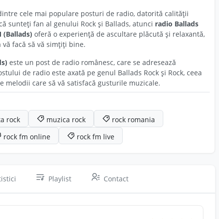
intre cele mai populare posturi de radio, datorită calității
acă sunteți fan al genului Rock și Ballads, atunci
radio Ballads
 (Ballads)
oferă o experiență de ascultare plăcută și relaxantă,
 vă facă să vă simțiți bine.
ds)
este un post de radio românesc, care se adresează
ostului de radio este axată pe genul Ballads Rock și Rock, ceea
e melodii care să vă satisfacă gusturile muzicale.
ta rock
muzica rock
rock romania
rock fm online
rock fm live
istici
Playlist
Contact