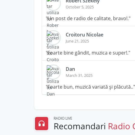
Robert Szekely
October 5, 2025
"Un post de radio de calitate, bravo!."
Croitoru Nicolae
June 21, 2025
"Foarte bine gândit, muzica e super!."
Dan
March 31, 2025
"Foarte bun, muzică variată și plăcută.."
RADIO LIVE
Recomandari
Radio 