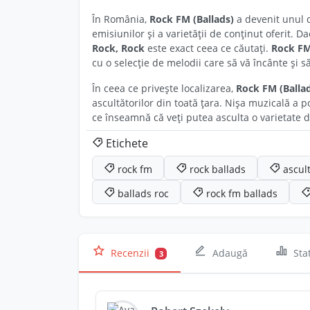
În România,
Rock FM (Ballads)
a devenit unul d
emisiunilor și a varietății de conținut oferit. D
Rock, Rock
este exact ceea ce căutați.
Rock FM
cu o selecție de melodii care să vă încânte și să
În ceea ce privește localizarea,
Rock FM (Balla
ascultătorilor din toată țara. Nișa muzicală a p
ce înseamnă că veți putea asculta o varietate d
Etichete
rock fm
rock ballads
ascul
ballads roc
rock fm ballads
Recenzii
Adaugă
Stat
3