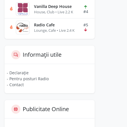
Vanilla Deep House
#4
House, Club • Live 2.2 K
Radio Cafe
#5
Lounge, Cafe • Live 2.4 K
Informații utile
- Declarație
- Pentru posturi Radio
- Contact
Publicitate Online