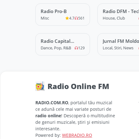
Radio Pro-B
LIVE
Radio DFM - Tec
LIVE
House
Misc
House, Club
4.7
561
Radio Capital
LIVE
Jurnal FM Mold
LIVE
Dance
Dance, Pop, R&B
Local, Stiri, News
129
Radio Online FM
RADIO.COM.RO
, portalul tău muzical
ce adună cele mai variate posturi de
radio online
! Descoperă o multitudine
de genuri muzicale, știri și emisiuni
interesante.
Powered by:
WEBRADIO.RO