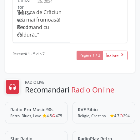
26, 2024
"Muzica de Crăciun
cea mai frumoasă!
Recomand cu
căldură.."
Recenzii 1 - 5 din 7
Pagina 1 / 2
Înainte
RADIO LIVE
Recomandari
Radio Online
Radio Pro Music 90s
LIVE
RVE Sibiu
LIVE
Retro, Blues, Love
4.5
475
Religie, Crestina
4.7
294
Star Radio
LIVE
RadioPlay Retro
LIVE