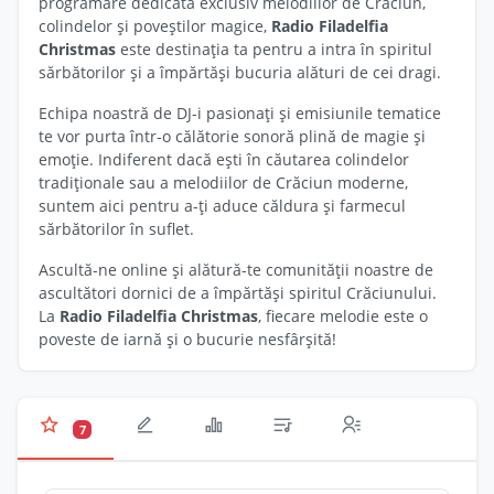
programare dedicată exclusiv melodiilor de Crăciun,
colindelor și poveștilor magice,
Radio Filadelfia
Christmas
este destinația ta pentru a intra în spiritul
sărbătorilor și a împărtăși bucuria alături de cei dragi.
Echipa noastră de DJ-i pasionați și emisiunile tematice
te vor purta într-o călătorie sonoră plină de magie și
emoție. Indiferent dacă ești în căutarea colindelor
tradiționale sau a melodiilor de Crăciun moderne,
suntem aici pentru a-ți aduce căldura și farmecul
sărbătorilor în suflet.
Ascultă-ne online și alătură-te comunității noastre de
ascultători dornici de a împărtăși spiritul Crăciunului.
La
Radio Filadelfia Christmas
, fiecare melodie este o
poveste de iarnă și o bucurie nesfârșită!
7