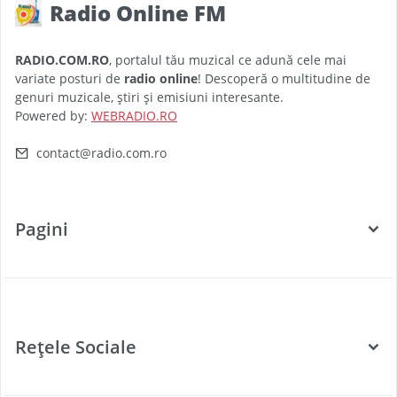
Radio Online FM
RADIO.COM.RO
, portalul tău muzical ce adună cele mai
variate posturi de
radio online
! Descoperă o multitudine de
genuri muzicale, știri și emisiuni interesante.
Powered by:
WEBRADIO.RO
contact@radio.com.ro
Pagini
Categorii
Posturi Radio
Rețele Sociale
Țări
Podcast