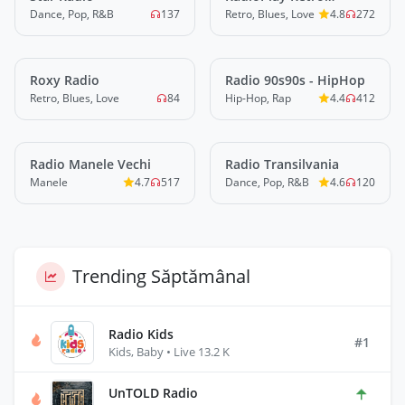
Romania
Dance, Pop, R&B
137
Retro, Blues, Love
4.8
272
Roxy Radio
LIVE
Radio 90s90s - HipHop
LIVE
Retro, Blues, Love
84
Hip-Hop, Rap
4.4
412
Radio Manele Vechi
LIVE
Radio Transilvania
LIVE
Manele
4.7
517
Dance, Pop, R&B
4.6
120
Trending Săptămânal
Radio Kids
#1
Kids, Baby • Live 13.2 K
UnTOLD Radio