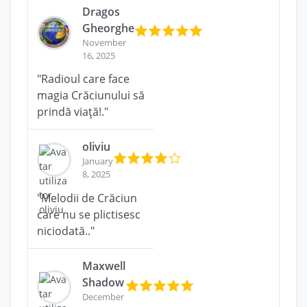
Dragos
Gheorghe
November
16, 2025
"Radioul care face
magia Crăciunului să
prindă viață!."
oliviu
January
8, 2025
"Melodii de Crăciun
care nu se plictisesc
niciodată.."
Maxwell
Shadow
December