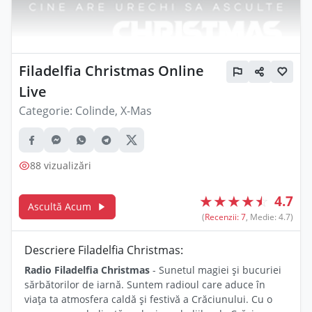
Filadelfia Christmas Online
Live
Categorie:
Colinde, X-Mas
88 vizualizări
★
★
★
★
☆
4.7
Ascultă Acum
(
Recenzii: 7
, Medie: 4.7)
Descriere Filadelfia Christmas:
Radio Filadelfia Christmas
- Sunetul magiei și bucuriei
sărbătorilor de iarnă. Suntem radioul care aduce în
viața ta atmosfera caldă și festivă a Crăciunului. Cu o