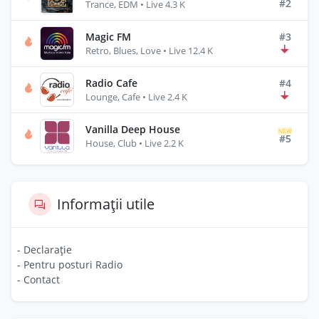
#2
Trance, EDM • Live 4.3 K
Magic FM
#3
Retro, Blues, Love • Live 12.4 K
Radio Cafe
#4
Lounge, Cafe • Live 2.4 K
Vanilla Deep House
NEW
#5
House, Club • Live 2.2 K
Informații utile
- Declarație
- Pentru posturi Radio
- Contact