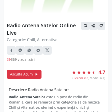
Radio Antena Satelor Online
Live
Categorie:
Chill, Alternative
369 vizualizări
★
★
★
★
☆
4.7
Ascultă Acum
(
Recenzii: 3
, Medie: 4.7)
Descriere Radio Antena Satelor:
Radio Antena Satelor
este un post de radio din
România, care se remarcă prin categoria sa de muzică
Chill și Alternative, oferind o experiență unică și