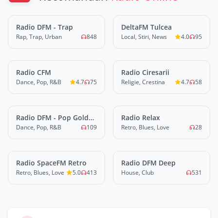
Radio DFM - Trap
LIVE
DeltaFM Tulcea
LIVE
Rap, Trap, Urban
848
Local, Stiri, News
4.0
95
Radio CFM
LIVE
Radio Ciresarii
LIVE
Dance, Pop, R&B
4.7
75
Religie, Crestina
4.7
58
Radio DFM - Pop Gold
LIVE
Radio Relax
LIVE
2020s
Dance, Pop, R&B
109
Retro, Blues, Love
28
Radio SpaceFM Retro
LIVE
Radio DFM Deep
LIVE
Retro, Blues, Love
5.0
413
House, Club
531