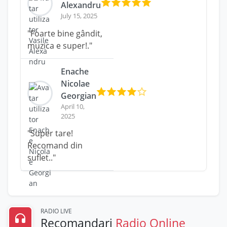
Alexandru
July 15, 2025
"Foarte bine gândit,
muzica e super!."
Enache
Nicolae
Georgian
April 10,
2025
"Super tare!
Recomand din
suflet.."
RADIO LIVE
Recomandari
Radio Online