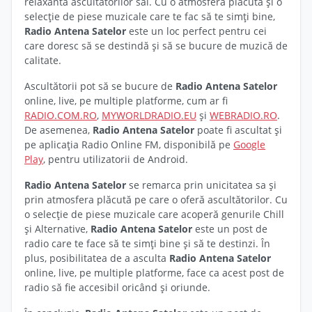
relaxantă ascultătorilor săi. Cu o atmosferă plăcută și o
selecție de piese muzicale care te fac să te simți bine,
Radio Antena Satelor
este un loc perfect pentru cei
care doresc să se destindă și să se bucure de muzică de
calitate.
Ascultătorii pot să se bucure de
Radio Antena Satelor
online, live, pe multiple platforme, cum ar fi
RADIO.COM.RO
,
MYWORLDRADIO.EU
și
WEBRADIO.RO
.
De asemenea,
Radio Antena Satelor
poate fi ascultat și
pe aplicația Radio Online FM, disponibilă pe
Google
Play
, pentru utilizatorii de Android.
Radio Antena Satelor
se remarca prin unicitatea sa și
prin atmosfera plăcută pe care o oferă ascultătorilor. Cu
o selecție de piese muzicale care acoperă genurile Chill
și Alternative,
Radio Antena Satelor
este un post de
radio care te face să te simți bine și să te destinzi. În
plus, posibilitatea de a asculta
Radio Antena Satelor
online, live, pe multiple platforme, face ca acest post de
radio să fie accesibil oricând și oriunde.