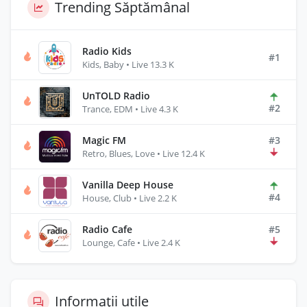
Trending Săptămânal
Radio Kids
#1
Kids, Baby • Live 13.3 K
UnTOLD Radio
#2
Trance, EDM • Live 4.3 K
Magic FM
#3
Retro, Blues, Love • Live 12.4 K
Vanilla Deep House
#4
House, Club • Live 2.2 K
Radio Cafe
#5
Lounge, Cafe • Live 2.4 K
Informații utile