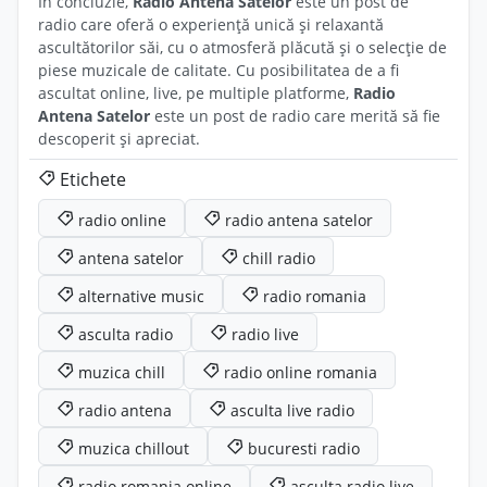
În concluzie,
Radio Antena Satelor
este un post de
radio care oferă o experiență unică și relaxantă
ascultătorilor săi, cu o atmosferă plăcută și o selecție de
piese muzicale de calitate. Cu posibilitatea de a fi
ascultat online, live, pe multiple platforme,
Radio
Antena Satelor
este un post de radio care merită să fie
descoperit și apreciat.
Etichete
radio online
radio antena satelor
antena satelor
chill radio
alternative music
radio romania
asculta radio
radio live
muzica chill
radio online romania
radio antena
asculta live radio
muzica chillout
bucuresti radio
radio romania online
asculta radio live