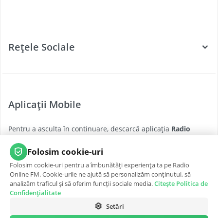
Categorii
Posturi Radio
Rețele Sociale
Țări
Podcast
Facebook
Twitter
Aplicații Mobile
Youtube
Pentru a asculta în continuare, descarcă aplicația
Radio
Instagram
Online FM
pentru cea mai bună experiență, oricând și
oriunde.
Folosim cookie-uri
Folosim cookie-uri pentru a îmbunătăți experiența ta pe Radio
App Store
Google Play
Online FM. Cookie-urile ne ajută să personalizăm conținutul, să
analizăm traficul și să oferim funcții sociale media.
Citește Politica de
Confidențialitate
Setări