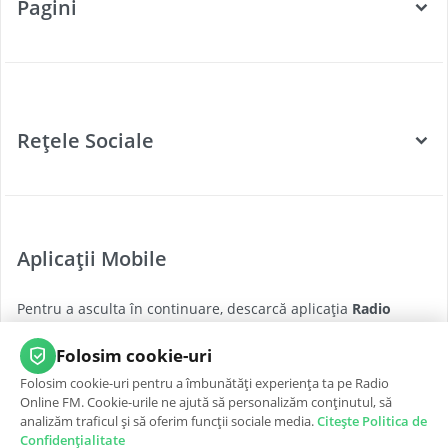
Pagini
Categorii
Posturi Radio
Rețele Sociale
Țări
Podcast
Facebook
Twitter
Aplicații Mobile
Youtube
Pentru a asculta în continuare, descarcă aplicația
Radio
Instagram
Online FM
pentru cea mai bună experiență, oricând și
oriunde.
Folosim cookie-uri
Folosim cookie-uri pentru a îmbunătăți experiența ta pe Radio
App Store
Google Play
Online FM. Cookie-urile ne ajută să personalizăm conținutul, să
analizăm traficul și să oferim funcții sociale media.
Citește Politica de
Confidențialitate