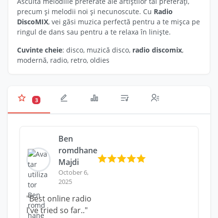
Ascultă melodiile preferate ale artiștilor tăi preferați,
precum și melodii noi și necunoscute. Cu
Radio
DiscoMIX
, vei găsi muzica perfectă pentru a te mișca pe
ringul de dans sau pentru a te relaxa în liniște.
Cuvinte cheie
: disco, muzică disco,
radio discomix
,
modernă, radio, retro, oldies
3
Ben
romdhane
Majdi
October 6,
2025
"Best online radio
I've tried so far.."