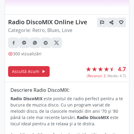
Radio DiscoMIX Online Live
Categorie:
Retro, Blues, Love
300 vizualizări
★
★
★
★
☆
4.7
Ascultă Acum
(
Recenzii: 3
, Medie: 4.7)
Descriere Radio DiscoMIX:
Radio DiscoMIX
este postul de radio perfect pentru a te
bucura de muzica disco. Cu un program variat de
melodii disco, de la clasicele melodii din anii '70 și '80
până la cele mai recente lansări,
Radio DiscoMIX
este
locul ideal pentru a te relaxa și a te distra.