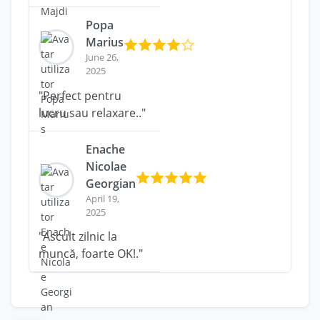
Popa
Marius
June 26,
2025
"Perfect pentru
lucru sau relaxare.."
Enache
Nicolae
Georgian
April 19,
2025
"Ascult zilnic la
muncă, foarte OK!."