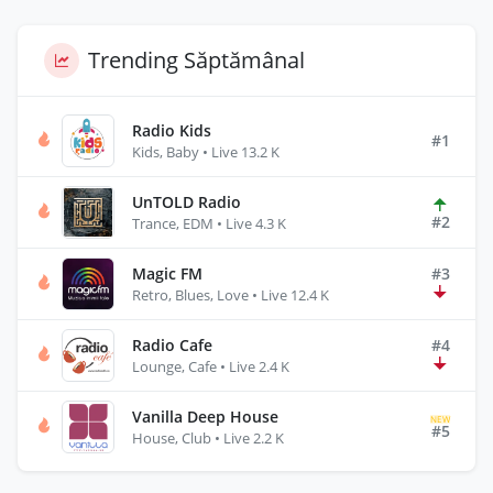
Trending Săptămânal
Radio Kids
#1
Kids, Baby • Live 13.2 K
UnTOLD Radio
#2
Trance, EDM • Live 4.3 K
Magic FM
#3
Retro, Blues, Love • Live 12.4 K
Radio Cafe
#4
Lounge, Cafe • Live 2.4 K
Vanilla Deep House
NEW
#5
House, Club • Live 2.2 K