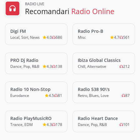
RADIO LIVE
Recomandari
Radio Online
Digi FM
LIVE
Radio Pro-B
LIVE
Local, Stiri, News
4.0
686
Misc
4.7
561
PRO Dj Radio
LIVE
Ibiza Global Classics
LIVE
Dance, Pop, R&B
4.3
138
Chill, Alternative
212
Radio 10 Non-Stop
LIVE
Radio 538 90\'s
LIVE
Eurodance
4.5
81
Retro, Blues, Love
87
Radio PlayMusicRO
LIVE
Radio Heart Dance
LIVE
Trance, EDM
4.3
178
Dance, Pop, R&B
101