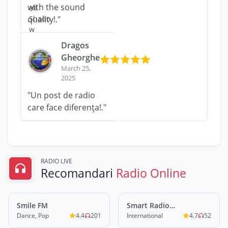
with the sound
quality!."
Dragos
Gheorghe
March 25,
2025
"Un post de radio
care face diferența!."
RADIO LIVE
Recomandari
Radio Online
Smile FM
LIVE
Smart Radio
LIVE
SoundTrack
Dance, Pop
4.4
201
International
4.7
52