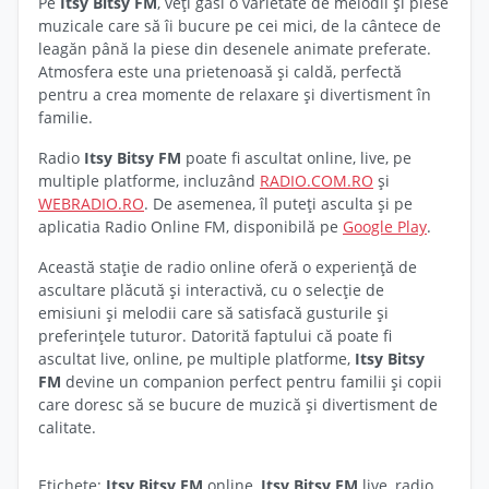
Pe
Itsy Bitsy FM
, veți găsi o varietate de melodii și piese
muzicale care să îi bucure pe cei mici, de la cântece de
leagăn până la piese din desenele animate preferate.
Atmosfera este una prietenoasă și caldă, perfectă
pentru a crea momente de relaxare și divertisment în
familie.
Radio
Itsy Bitsy FM
poate fi ascultat online, live, pe
multiple platforme, incluzând
RADIO.COM.RO
și
WEBRADIO.RO
. De asemenea, îl puteți asculta și pe
aplicatia Radio Online FM, disponibilă pe
Google Play
.
Această stație de radio online oferă o experiență de
ascultare plăcută și interactivă, cu o selecție de
emisiuni și melodii care să satisfacă gusturile și
preferințele tuturor. Datorită faptului că poate fi
ascultat live, online, pe multiple platforme,
Itsy Bitsy
FM
devine un companion perfect pentru familii și copii
care doresc să se bucure de muzică și divertisment de
calitate.
Etichete:
Itsy Bitsy FM
online,
Itsy Bitsy FM
live, radio