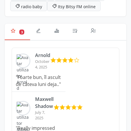
radio baby
Itsy Bitsy FM online
3
Arnold
October
4, 2025
"Foarte bun, îl ascult
de câteva luni deja.."
Maxwell
Shadow
July 7,
2025
"Really impressed