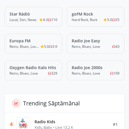
Star Rádió
LIVE
goFM Rock
LIVE
Local, Stiri, News
4.3
110
Hard Rock, Rock
5.0
55
Europa FM
LIVE
Radio Joe Easy
LIVE
Retro, Blues, Love, Local, Stiri, News
5.0
3 K
Retro, Blues, Love
43
Oxygen Radio Italo Hits
LIVE
Radio Joe 2000s
LIVE
Retro, Blues, Love
329
Retro, Blues, Love
109
Trending Săptămânal
Radio Kids
#1
Kids, Baby • Live 13.2 K