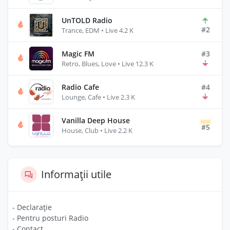
UnTOLD Radio
#2
Trance, EDM • Live 4.2 K
Magic FM
#3
Retro, Blues, Love • Live 12.3 K
Radio Cafe
#4
Lounge, Cafe • Live 2.3 K
Vanilla Deep House
NEW
#5
House, Club • Live 2.2 K
Informații utile
- Declarație
- Pentru posturi Radio
- Contact