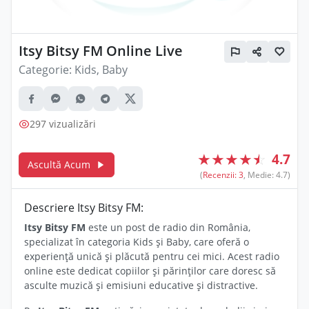
Itsy Bitsy FM Online Live
Categorie:
Kids, Baby
297 vizualizări
★
★
★
★
☆
4.7
Ascultă Acum
(
Recenzii: 3
, Medie: 4.7)
Descriere Itsy Bitsy FM:
Itsy Bitsy FM
este un post de radio din România,
specializat în categoria Kids și Baby, care oferă o
experiență unică și plăcută pentru cei mici. Acest radio
online este dedicat copiilor și părinților care doresc să
asculte muzică și emisiuni educative și distractive.