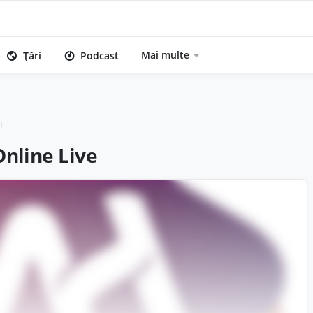
Mai multe
Țări
Podcast
T
nline Live