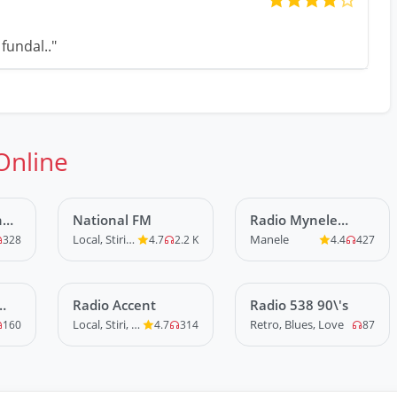
fundal.."
Online
n
National FM
LIVE
Radio Mynele
LIVE
Romania
Local, Stiri, News, Misc
Manele
328
4.7
2.2 K
4.4
427
Radio Accent
LIVE
Radio 538 90\'s
LIVE
Local, Stiri, News
Retro, Blues, Love
160
4.7
314
87