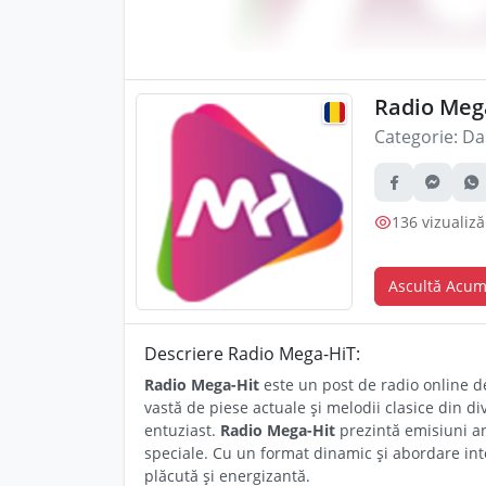
Radio Mega
Categorie:
Da
136 vizualiză
Ascultă Acu
Descriere Radio Mega-HiT:
Radio Mega-Hit
este un post de radio online de
vastă de piese actuale și melodii clasice din di
entuziast.
Radio Mega-Hit
prezintă emisiuni an
speciale. Cu un format dinamic și abordare inte
plăcută și energizantă.