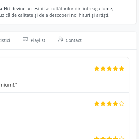
a-Hit
devine accesibil ascultătorilor din întreaga lume,
că de calitate și de a descoperi noi hituri și artiști.
istici
Playlist
Contact
emium!."