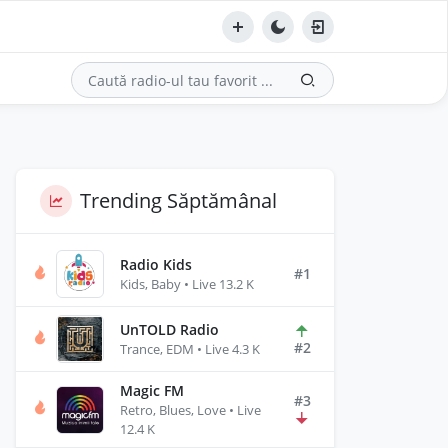
Trending Săptămânal
Radio Kids
#1
Kids, Baby • Live 13.2 K
UnTOLD Radio
#2
Trance, EDM • Live 4.3 K
Magic FM
#3
Retro, Blues, Love • Live
12.4 K