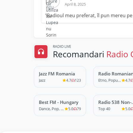
April 8, 2025
"Radioul meu preferat, îl pun mereu pe 
RADIO LIVE
Recomandari
Radio 
Jazz FM Romania
LIVE
Radio Romania
LIVE
Popular
Jazz
Etno, Populara
4.7
123
4.7
Best FM - Hungary
LIVE
Radio 538 Non-
LIVE
Stop
Dance, Pop, R&B
Top 40
5.0
79
5.0