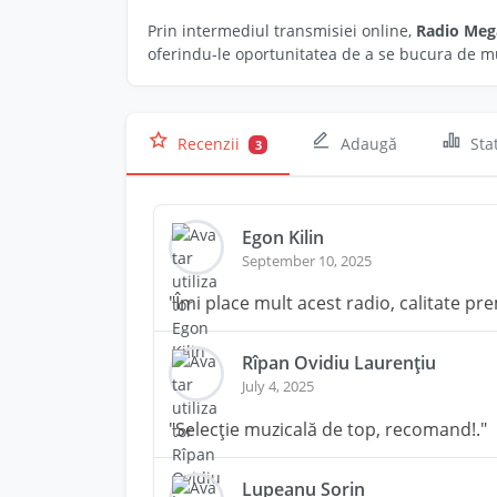
Prin intermediul transmisiei online,
Radio Meg
oferindu-le oportunitatea de a se bucura de muzi
Recenzii
Adaugă
Stat
3
Egon Kilin
September 10, 2025
"Îmi place mult acest radio, calitate pr
Rîpan Ovidiu Laurențiu
July 4, 2025
"Selecție muzicală de top, recomand!."
Lupeanu Sorin