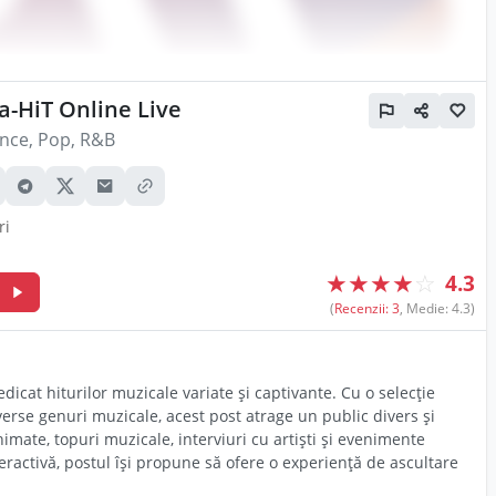
-HiT Online Live
nce, Pop, R&B
ri
★
★
★
★
☆
4.3
m
(
Recenzii: 3
, Medie: 4.3)
dicat hiturilor muzicale variate și captivante. Cu o selecție
verse genuri muzicale, acest post atrage un public divers și
imate, topuri muzicale, interviuri cu artiști și evenimente
ractivă, postul își propune să ofere o experiență de ascultare