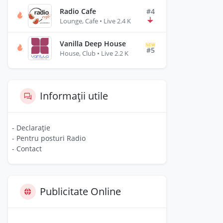
Radio Cafe
#4
Lounge, Cafe • Live 2.4 K
Vanilla Deep House
NEW
#5
House, Club • Live 2.2 K
Informații utile
- Declarație
- Pentru posturi Radio
- Contact
Publicitate Online