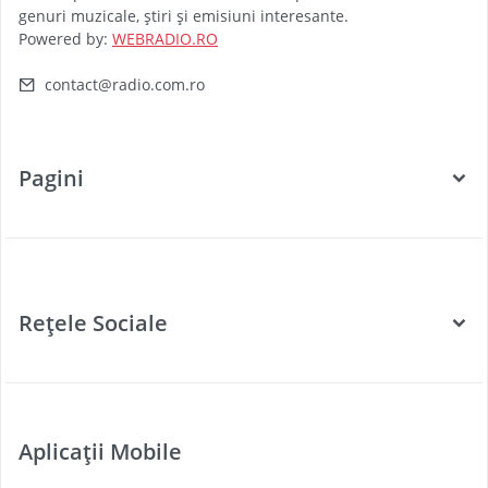
genuri muzicale, știri și emisiuni interesante.
Powered by:
WEBRADIO.RO
contact@radio.com.ro
Pagini
Categorii
Posturi Radio
Rețele Sociale
Țări
Podcast
Facebook
Twitter
Aplicații Mobile
Youtube