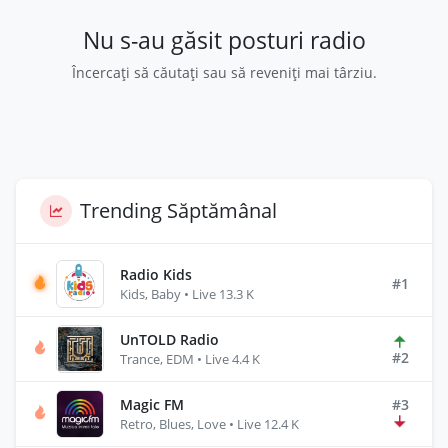
Nu s-au găsit posturi radio
Încercați să căutați sau să reveniți mai târziu.
Trending Săptămânal
Radio Kids
#1
Kids, Baby • Live 13.3 K
UnTOLD Radio
#2
Trance, EDM • Live 4.4 K
Magic FM
#3
Retro, Blues, Love • Live 12.4 K