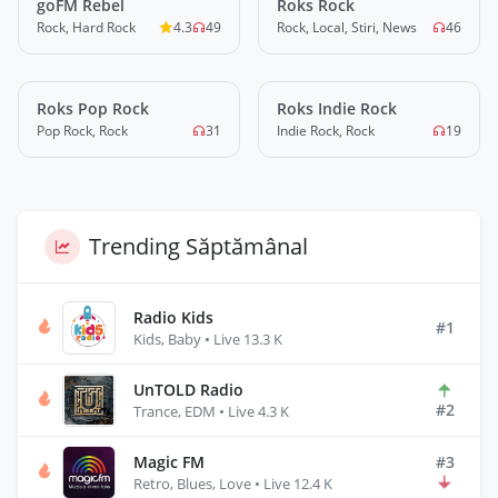
goFM Rebel
LIVE
Roks Rock
LIVE
Rock, Hard Rock
4.3
49
Rock, Local, Stiri, News
46
Roks Pop Rock
LIVE
Roks Indie Rock
LIVE
Pop Rock, Rock
31
Indie Rock, Rock
19
Trending Săptămânal
Radio Kids
#1
Kids, Baby • Live 13.3 K
UnTOLD Radio
#2
Trance, EDM • Live 4.3 K
Magic FM
#3
Retro, Blues, Love • Live 12.4 K