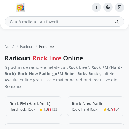
Acasă
Radiouri
Rock Live
Radiouri
Rock Live
Online
6 posturi de radio etichetate cu „
Rock Live
":
Rock FM (Hard-
Rock)
,
Rock Now Radio
,
goFM Rebel
,
Roks Rock
și altele.
Ascultă online gratuit cele mai bune radiouri Rock Live din
România.
Rock FM (Hard-Rock)
LIVE
Rock Now Radio
LIVE
Hard Rock, Rock
4.3
133
Rock, Hard Rock
4.7
84