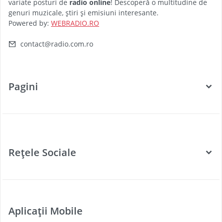
variate posturi de
radio online
! Descoperă o multitudine de
genuri muzicale, știri și emisiuni interesante.
Powered by:
WEBRADIO.RO
contact@radio.com.ro
Pagini
Categorii
Posturi Radio
Rețele Sociale
Țări
Podcast
Facebook
Twitter
Aplicații Mobile
Youtube