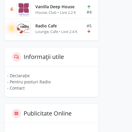
Vanilla Deep House
#4
House, Club • Live 2.2 K
Radio Cafe
#5
Lounge, Cafe • Live 2.4 K
Informații utile
- Declarație
- Pentru posturi Radio
- Contact
Publicitate Online