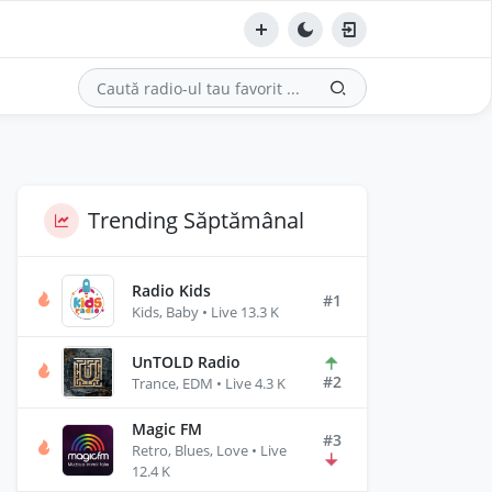
Trending Săptămânal
Radio Kids
#1
Kids, Baby • Live 13.3 K
UnTOLD Radio
#2
Trance, EDM • Live 4.3 K
Magic FM
#3
Retro, Blues, Love • Live
12.4 K