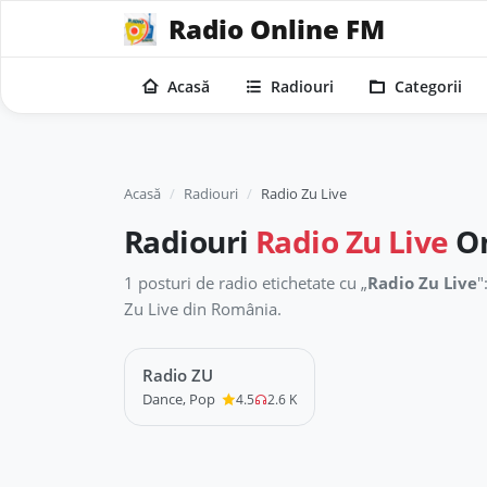
Radio Online FM
Acasă
Radiouri
Categorii
Acasă
Radiouri
Radio Zu Live
Radiouri
Radio Zu Live
On
1 posturi de radio etichetate cu „
Radio Zu Live
"
Zu Live din România.
Radio ZU
LIVE
Dance, Pop
4.5
2.6 K