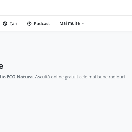
Mai multe
Țări
Podcast
e
dio ECO Natura
. Ascultă online gratuit cele mai bune radiouri