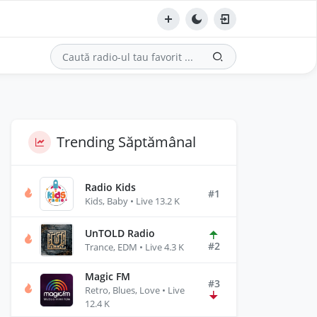
Trending Săptămânal
Radio Kids
#1
Kids, Baby • Live 13.2 K
UnTOLD Radio
#2
Trance, EDM • Live 4.3 K
Magic FM
#3
Retro, Blues, Love • Live
12.4 K