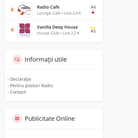
Radio Cafe
#4
Lounge, Cafe • Live 2.4 K
Vanilla Deep House
NEW
#5
House, Club • Live 2.2 K
Informații utile
- Declarație
- Pentru posturi Radio
- Contact
Publicitate Online