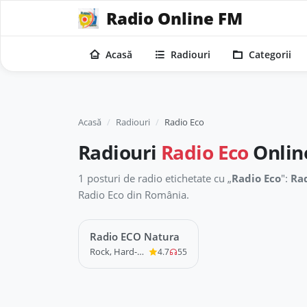
Radio Online FM
Acasă
Radiouri
Categorii
Acasă
Radiouri
Radio Eco
Radiouri
Radio Eco
Onlin
1 posturi de radio etichetate cu „
Radio Eco
":
Ra
Radio Eco din România.
Radio ECO Natura
LIVE
Rock, Hard-Rock, Chill, Alternative
4.7
55