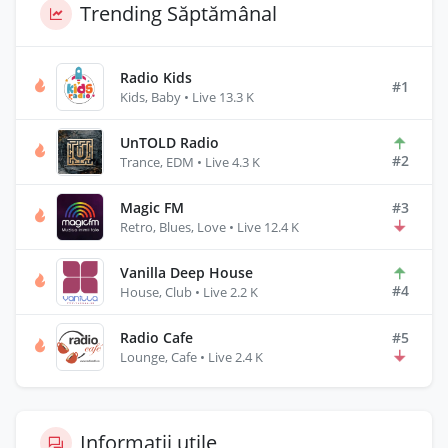
Trending Săptămânal
Radio Kids
#1
Kids, Baby • Live 13.3 K
UnTOLD Radio
#2
Trance, EDM • Live 4.3 K
Magic FM
#3
Retro, Blues, Love • Live 12.4 K
Vanilla Deep House
#4
House, Club • Live 2.2 K
Radio Cafe
#5
Lounge, Cafe • Live 2.4 K
Informații utile