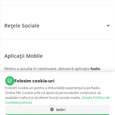
Categorii
Posturi Radio
Rețele Sociale
Țări
Podcast
Facebook
Twitter
Aplicații Mobile
Youtube
Pentru a asculta în continuare, descarcă aplicația
Radio
Instagram
Online FM
pentru cea mai bună experiență, oricând și
oriunde.
Folosim cookie-uri
Folosim cookie-uri pentru a îmbunătăți experiența ta pe Radio
App Store
Google Play
Online FM. Cookie-urile ne ajută să personalizăm conținutul, să
analizăm traficul și să oferim funcții sociale media.
Citește Politica de
Confidențialitate
Setări