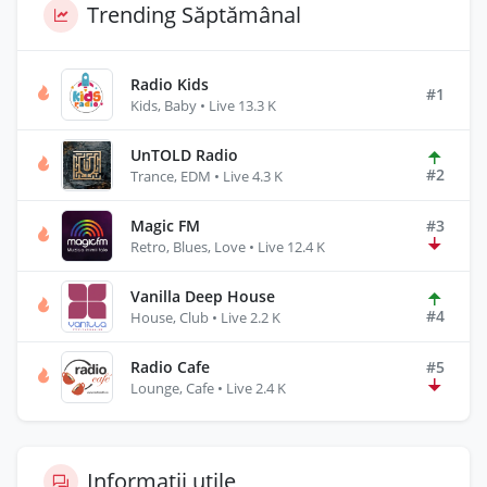
Trending Săptămânal
Radio Kids
#1
Kids, Baby • Live 13.3 K
UnTOLD Radio
#2
Trance, EDM • Live 4.3 K
Magic FM
#3
Retro, Blues, Love • Live 12.4 K
Vanilla Deep House
#4
House, Club • Live 2.2 K
Radio Cafe
#5
Lounge, Cafe • Live 2.4 K
Informații utile