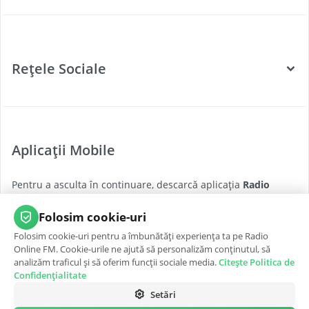
Categorii
Posturi Radio
Rețele Sociale
Țări
Podcast
Facebook
Twitter
Aplicații Mobile
Youtube
Pentru a asculta în continuare, descarcă aplicația
Radio
Instagram
Online FM
pentru cea mai bună experiență, oricând și
oriunde.
Folosim cookie-uri
Folosim cookie-uri pentru a îmbunătăți experiența ta pe Radio
App Store
Google Play
Online FM. Cookie-urile ne ajută să personalizăm conținutul, să
analizăm traficul și să oferim funcții sociale media.
Citește Politica de
Confidențialitate
Setări