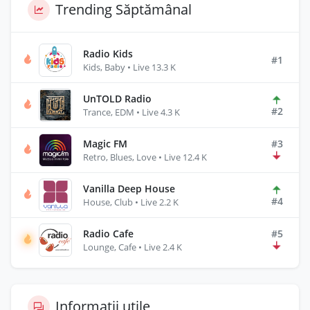
Trending Săptămânal
Radio Kids
#1
Kids, Baby • Live 13.3 K
UnTOLD Radio
#2
Trance, EDM • Live 4.3 K
Magic FM
#3
Retro, Blues, Love • Live 12.4 K
Vanilla Deep House
#4
House, Club • Live 2.2 K
Radio Cafe
#5
Lounge, Cafe • Live 2.4 K
Informații utile