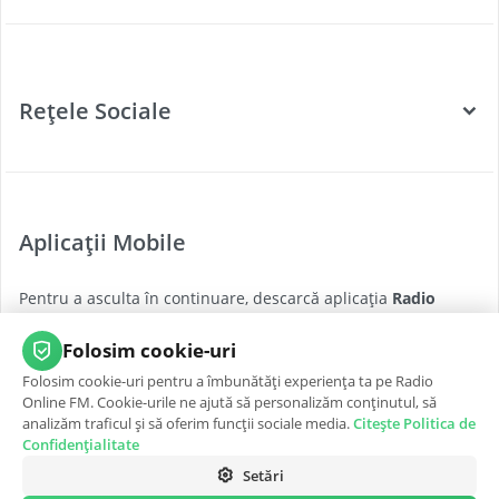
Categorii
Posturi Radio
Rețele Sociale
Țări
Podcast
Facebook
Twitter
Aplicații Mobile
Youtube
Pentru a asculta în continuare, descarcă aplicația
Radio
Instagram
Online FM
pentru cea mai bună experiență, oricând și
oriunde.
Folosim cookie-uri
Folosim cookie-uri pentru a îmbunătăți experiența ta pe Radio
App Store
Google Play
Online FM. Cookie-urile ne ajută să personalizăm conținutul, să
analizăm traficul și să oferim funcții sociale media.
Citește Politica de
Confidențialitate
Setări