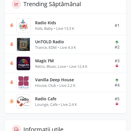
Trending Săptămânal
Radio Kids
#1
Kids, Baby • Live 13.3 K
UnTOLD Radio
#2
Trance, EDM • Live 4.3 K
Magic FM
#3
Retro, Blues, Love • Live 12.4 K
Vanilla Deep House
#4
House, Club • Live 2.2 K
Radio Cafe
#5
Lounge, Cafe • Live 2.4 K
Informații utile