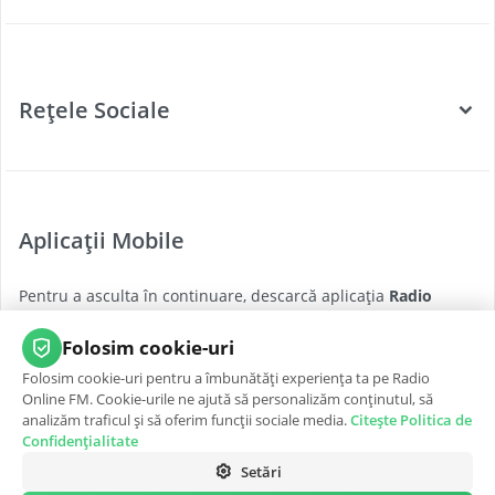
Categorii
Posturi Radio
Rețele Sociale
Țări
Podcast
Facebook
Twitter
Aplicații Mobile
Youtube
Pentru a asculta în continuare, descarcă aplicația
Radio
Instagram
Online FM
pentru cea mai bună experiență, oricând și
oriunde.
Folosim cookie-uri
Folosim cookie-uri pentru a îmbunătăți experiența ta pe Radio
App Store
Google Play
Online FM. Cookie-urile ne ajută să personalizăm conținutul, să
analizăm traficul și să oferim funcții sociale media.
Citește Politica de
Confidențialitate
Setări