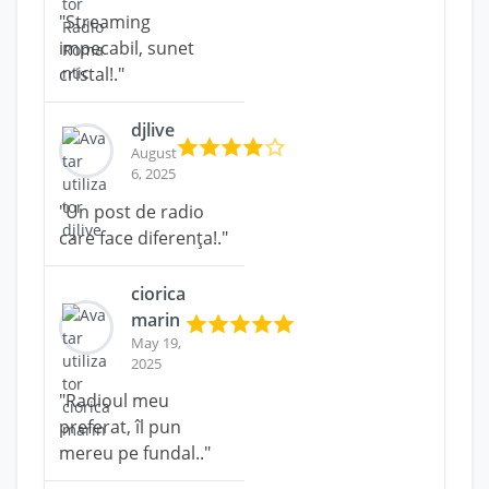
"Streaming
impecabil, sunet
cristal!."
djlive
August
6, 2025
"Un post de radio
care face diferența!."
ciorica
marin
May 19,
2025
"Radioul meu
preferat, îl pun
mereu pe fundal.."