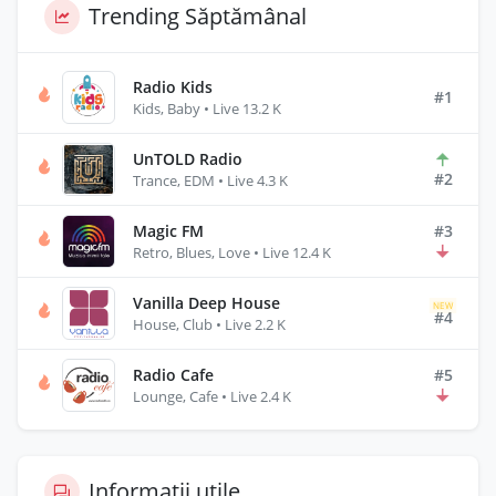
Trending Săptămânal
Radio Kids
#1
Kids, Baby • Live 13.2 K
UnTOLD Radio
#2
Trance, EDM • Live 4.3 K
Magic FM
#3
Retro, Blues, Love • Live 12.4 K
Vanilla Deep House
NEW
#4
House, Club • Live 2.2 K
Radio Cafe
#5
Lounge, Cafe • Live 2.4 K
Informații utile