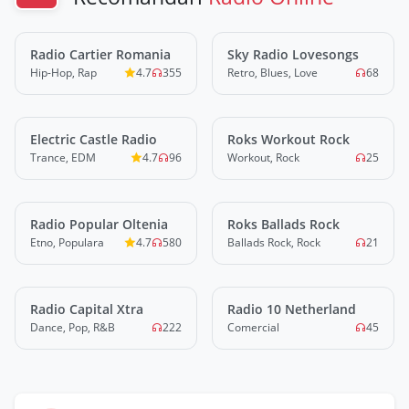
Radio Cartier Romania
LIVE
Sky Radio Lovesongs
LIVE
Hip-Hop, Rap
4.7
355
Retro, Blues, Love
68
Electric Castle Radio
LIVE
Roks Workout Rock
LIVE
Trance, EDM
4.7
96
Workout, Rock
25
Radio Popular Oltenia
LIVE
Roks Ballads Rock
LIVE
Etno, Populara
4.7
580
Ballads Rock, Rock
21
Radio Capital Xtra
LIVE
Radio 10 Netherland
LIVE
Dance, Pop, R&B
222
Comercial
45