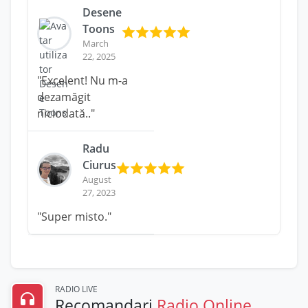
Desene
Toons
March
22, 2025
"Excelent! Nu m-a
dezamăgit
niciodată.."
Radu
Ciurus
August
27, 2023
"Super misto."
RADIO LIVE
Recomandari
Radio Online