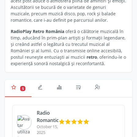
acest post aduce o atmosferă plină de amintiri și emoții.
Ascultătorii se bucură de o varietate de genuri
muzicale, precum muzică disco, pop, rock și balade
romantice, care i-au definit pe parcursul anilor.
RadioPlay Retro România
oferă o călătorie muzicală în
timp, aducând în prim-plan artiști și formații legendare,
și creând astfel o legătură cu trecutul muzical al
României și al lumii. Cu o transmisie online accesibilă,
postul reunește entuziaști ai muzicii
retro
, oferindu-le o
experiență sonoră nostalgică și reconfortantă.
5
Radio
Romantic
October 15,
2025