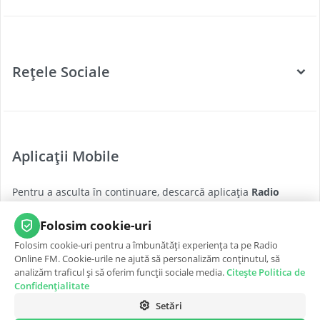
Categorii
Posturi Radio
Rețele Sociale
Țări
Podcast
Facebook
Twitter
Aplicații Mobile
Youtube
Pentru a asculta în continuare, descarcă aplicația
Radio
Instagram
Online FM
pentru cea mai bună experiență, oricând și
oriunde.
Folosim cookie-uri
Folosim cookie-uri pentru a îmbunătăți experiența ta pe Radio
App Store
Google Play
Online FM. Cookie-urile ne ajută să personalizăm conținutul, să
analizăm traficul și să oferim funcții sociale media.
Citește Politica de
Confidențialitate
Setări