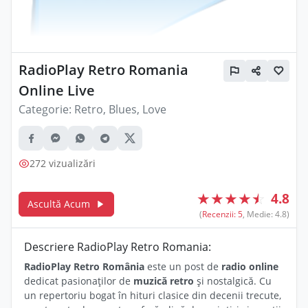
RadioPlay Retro Romania
Online Live
Categorie:
Retro, Blues, Love
272 vizualizări
★
★
★
★
☆
4.8
Ascultă Acum
(
Recenzii: 5
, Medie: 4.8)
Descriere RadioPlay Retro Romania:
RadioPlay Retro România
este un post de
radio online
dedicat pasionaților de
muzică retro
și nostalgică. Cu
un repertoriu bogat în hituri clasice din decenii trecute,