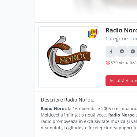
Radio Noro
Categorie:
Loc
579 vizualiză
Ascultă Acu
Descriere Radio Noroc:
Radio Noroc
la 16 noiembrie 2005 o echipă înd
Moldovei a înființat o nouă voce.
Radio Noroc
e
radio promovează în exclusivitate muzica și val
neamului și oglindește încelepciunea poporul