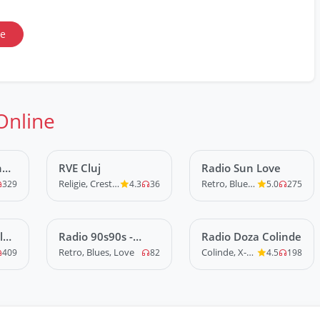
ie
Online
n
RVE Cluj
LIVE
Radio Sun Love
LIVE
Religie, Crestina
Retro, Blues, Love
329
4.3
36
5.0
275
le
Radio 90s90s -
LIVE
Radio Doza Colinde
LIVE
Rock
Retro, Blues, Love
Colinde, X-Mas
409
82
4.5
198