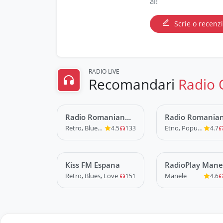
ai!
Scrie o recenz
RADIO LIVE
Recomandari
Radio 
Radio Romanian
LIVE
Radio Romania
LIVE
Disco
Popular
Retro, Blues, Love
Etno, Populara
4.5
133
4.7
Kiss FM Espana
LIVE
RadioPlay Mane
LIVE
Romania
Retro, Blues, Love
Manele
151
4.6