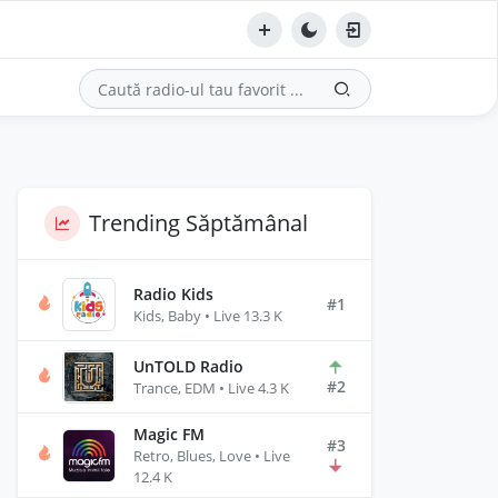
Trending Săptămânal
Radio Kids
#1
Kids, Baby • Live 13.3 K
UnTOLD Radio
#2
Trance, EDM • Live 4.3 K
Magic FM
#3
Retro, Blues, Love • Live
12.4 K