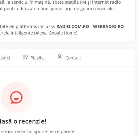
ă, la serviciu, în mașină. Toate stațiile FM și internet radio
cut pentru difuzarea unei game largi de genuri muzicale,
etate de platforme, inclusiv:
RADIO.COM.RO
-
WEBRADIO.RO
-
oarele inteligente (Alexa, Google Home).
istici
Playlist
Contact
 lasă o recenzie!
re încă recenzii. Spune-ne ce părere