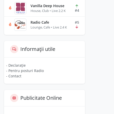
Vanilla Deep House
#4
House, Club • Live 2.2 K
Radio Cafe
#5
Lounge, Cafe • Live 2.4 K
Informații utile
- Declarație
- Pentru posturi Radio
- Contact
Publicitate Online