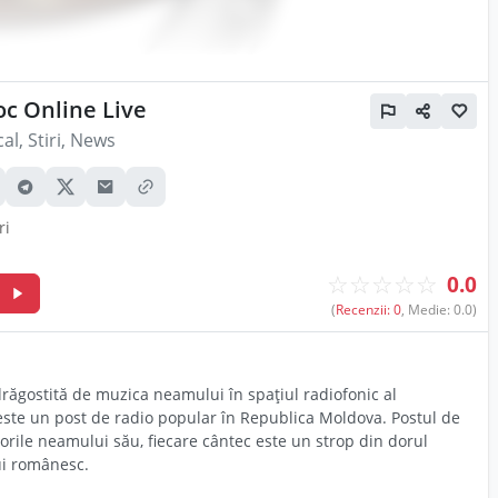
c Online Live
al, Stiri, News
ri
☆
☆
☆
☆
☆
0.0
m
(
Recenzii: 0
, Medie: 0.0)
răgostită de muzica neamului în spațiul radiofonic al
ste un post de radio popular în Republica Moldova. Postul de
orile neamului său, fiecare cântec este un strop din dorul
ui românesc.