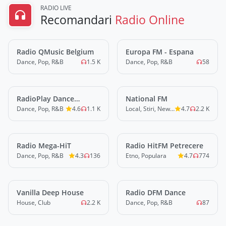
RADIO LIVE
Recomandari
Radio Online
Radio QMusic Belgium
LIVE
Europa FM - Espana
LIVE
Dance, Pop, R&B
1.5 K
Dance, Pop, R&B
58
RadioPlay Dance
LIVE
National FM
LIVE
Romania
Dance, Pop, R&B
4.6
1.1 K
Local, Stiri, News, Misc
4.7
2.2 K
Radio Mega-HiT
LIVE
Radio HitFM Petrecere
LIVE
Dance, Pop, R&B
4.3
136
Etno, Populara
4.7
774
Vanilla Deep House
LIVE
Radio DFM Dance
LIVE
House, Club
2.2 K
Dance, Pop, R&B
87