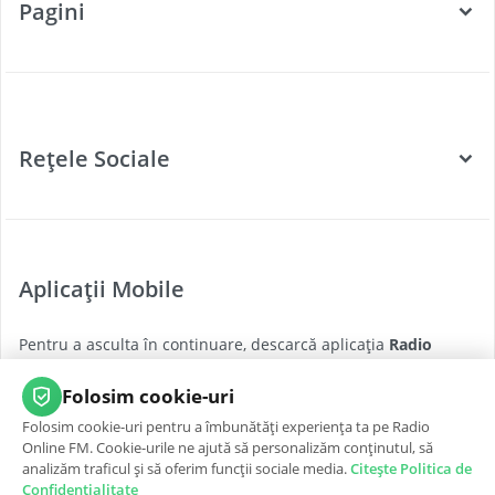
Pagini
Categorii
Posturi Radio
Rețele Sociale
Țări
Podcast
Facebook
Twitter
Aplicații Mobile
Youtube
Pentru a asculta în continuare, descarcă aplicația
Radio
Instagram
Online FM
pentru cea mai bună experiență, oricând și
oriunde.
Folosim cookie-uri
Folosim cookie-uri pentru a îmbunătăți experiența ta pe Radio
App Store
Google Play
Online FM. Cookie-urile ne ajută să personalizăm conținutul, să
analizăm traficul și să oferim funcții sociale media.
Citește Politica de
Confidențialitate