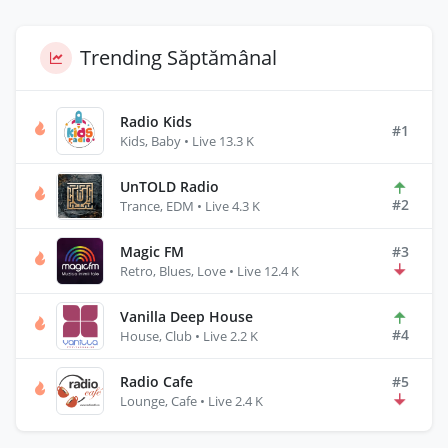
Trending Săptămânal
Radio Kids
#1
Kids, Baby • Live 13.3 K
UnTOLD Radio
#2
Trance, EDM • Live 4.3 K
Magic FM
#3
Retro, Blues, Love • Live 12.4 K
Vanilla Deep House
#4
House, Club • Live 2.2 K
Radio Cafe
#5
Lounge, Cafe • Live 2.4 K