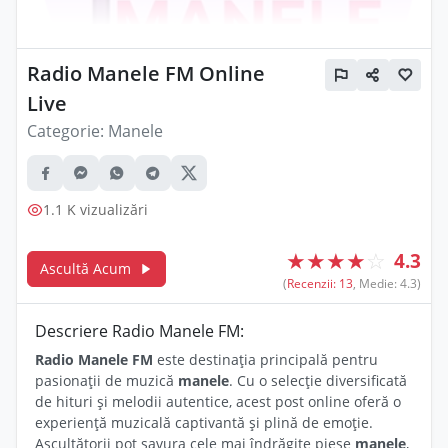
Radio Manele FM Online
Live
Categorie:
Manele
1.1 K vizualizări
★
★
★
★
☆
4.3
Ascultă Acum
(
Recenzii: 13
, Medie: 4.3)
Descriere Radio Manele FM:
Radio Manele FM
este destinația principală pentru
pasionații de muzică
manele
. Cu o selecție diversificată
de hituri și melodii autentice, acest post online oferă o
experiență muzicală captivantă și plină de emoție.
Ascultătorii pot savura cele mai îndrăgite piese
manele
,