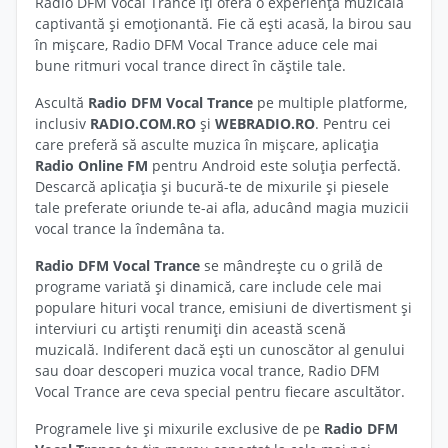
Radio DFM Vocal Trance îți oferă o experiență muzicală
captivantă și emoționantă. Fie că ești acasă, la birou sau
în mișcare, Radio DFM Vocal Trance aduce cele mai
bune ritmuri vocal trance direct în căștile tale.
Ascultă
Radio DFM Vocal Trance
pe multiple platforme,
inclusiv
RADIO.COM.RO
și
WEBRADIO.RO
. Pentru cei
care preferă să asculte muzica în mișcare, aplicația
Radio Online FM
pentru Android este soluția perfectă.
Descarcă aplicația și bucură-te de mixurile și piesele
tale preferate oriunde te-ai afla, aducând magia muzicii
vocal trance la îndemâna ta.
Radio DFM Vocal Trance
se mândrește cu o grilă de
programe variată și dinamică, care include cele mai
populare hituri vocal trance, emisiuni de divertisment și
interviuri cu artiști renumiți din această scenă
muzicală. Indiferent dacă ești un cunoscător al genului
sau doar descoperi muzica vocal trance, Radio DFM
Vocal Trance are ceva special pentru fiecare ascultător.
Programele live și mixurile exclusive de pe
Radio DFM