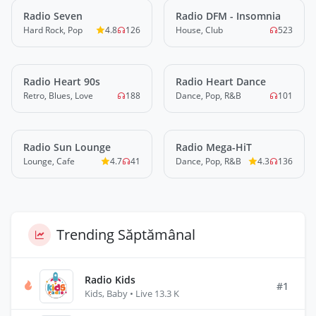
Radio Seven
LIVE
Radio DFM - Insomnia
LIVE
Hard Rock, Pop
4.8
126
House, Club
523
Radio Heart 90s
LIVE
Radio Heart Dance
LIVE
Retro, Blues, Love
188
Dance, Pop, R&B
101
Radio Sun Lounge
LIVE
Radio Mega-HiT
LIVE
Lounge, Cafe
4.7
41
Dance, Pop, R&B
4.3
136
Trending Săptămânal
Radio Kids
#1
Kids, Baby • Live 13.3 K