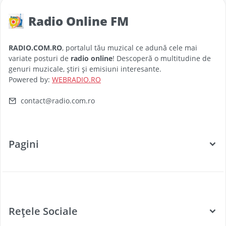
Radio Online FM
RADIO.COM.RO
, portalul tău muzical ce adună cele mai
variate posturi de
radio online
! Descoperă o multitudine de
genuri muzicale, știri și emisiuni interesante.
Powered by:
WEBRADIO.RO
contact@radio.com.ro
Pagini
Categorii
Posturi Radio
Rețele Sociale
Țări