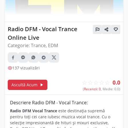
Radio DFM - Vocal Trance
Online Live
Categorie:
Trance, EDM
137 vizualizări
☆
☆
☆
☆
☆
0.0
Ascultă Acum
(
Recenzii: 0
, Medie: 0.0)
Descriere Radio DFM - Vocal Trance:
Radio DFM Vocal Trance
este destinația supremă
pentru toți cei care iubesc muzica vocal trance. Cu o
selecție impresionantă de hituri și mixuri exclusive,