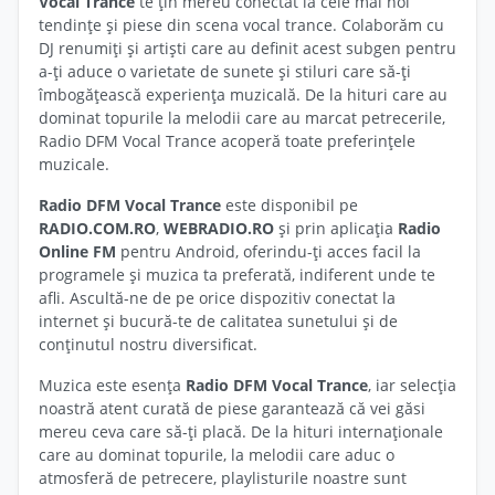
Vocal Trance
te țin mereu conectat la cele mai noi
tendințe și piese din scena vocal trance. Colaborăm cu
DJ renumiți și artiști care au definit acest subgen pentru
a-ți aduce o varietate de sunete și stiluri care să-ți
îmbogățească experiența muzicală. De la hituri care au
dominat topurile la melodii care au marcat petrecerile,
Radio DFM Vocal Trance acoperă toate preferințele
muzicale.
Radio DFM Vocal Trance
este disponibil pe
RADIO.COM.RO
,
WEBRADIO.RO
și prin aplicația
Radio
Online FM
pentru Android, oferindu-ți acces facil la
programele și muzica ta preferată, indiferent unde te
afli. Ascultă-ne de pe orice dispozitiv conectat la
internet și bucură-te de calitatea sunetului și de
conținutul nostru diversificat.
Muzica este esența
Radio DFM Vocal Trance
, iar selecția
noastră atent curată de piese garantează că vei găsi
mereu ceva care să-ți placă. De la hituri internaționale
care au dominat topurile, la melodii care aduc o
atmosferă de petrecere, playlisturile noastre sunt