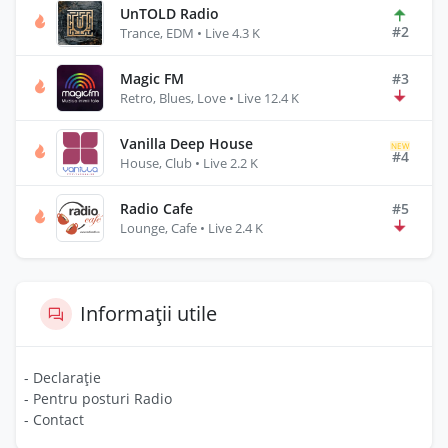
UnTOLD Radio
#2
Trance, EDM • Live 4.3 K
Magic FM
#3
Retro, Blues, Love • Live 12.4 K
Vanilla Deep House
NEW
#4
House, Club • Live 2.2 K
Radio Cafe
#5
Lounge, Cafe • Live 2.4 K
Informații utile
- Declarație
- Pentru posturi Radio
- Contact