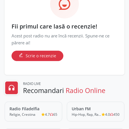
Fii primul care lasă o recenzie!
Acest post radio nu are încă recenzii. Spune-ne ce
părere ai!
Scrie o recenzie
RADIO LIVE
Recomandari
Radio Online
Radio Filadelfia
LIVE
Urban FM
LIVE
Religie, Crestina
4.7
65
Hip-Hop, Rap, Rap, Trap, Urban
4.0
450