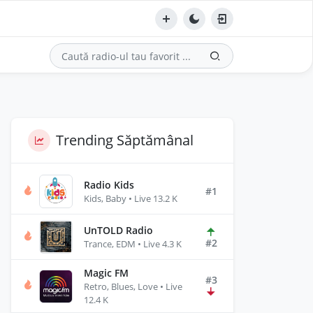
Trending Săptămânal
Radio Kids
#1
Kids, Baby • Live 13.2 K
UnTOLD Radio
#2
Trance, EDM • Live 4.3 K
Magic FM
#3
Retro, Blues, Love • Live
12.4 K