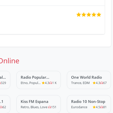
Online
alo
Radio Popular
LIVE
One World Radio
LIVE
Romania
Etno, Populara
Trance, EDM
329
4.3
1 K
4.3
67
.1
Kiss FM Espana
LIVE
Radio 10 Non-Stop
LIVE
Retro, Blues, Love
Eurodance
62
151
4.5
81