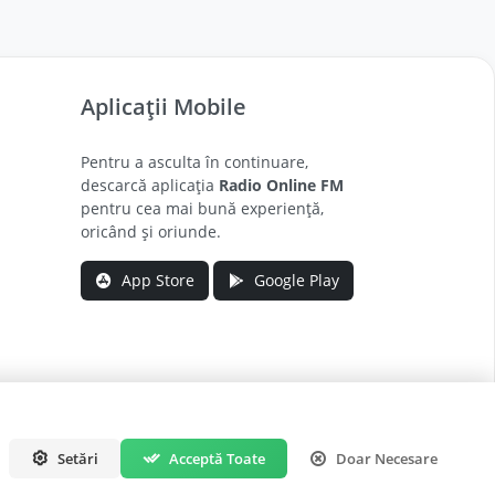
Aplicații Mobile
Pentru a asculta în continuare,
descarcă aplicația
Radio Online FM
pentru cea mai bună experiență,
oricând și oriunde.
App Store
Google Play
.
Setări
Acceptă Toate
Doar Necesare