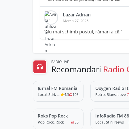
Lazar Adrian
March 27, 2025
"Nu mai schimb postul, rămân aici!."
RADIO LIVE
Recomandari
Radio 
Jurnal FM Romania
LIVE
Oxygen Radio It
LIVE
Hits
Local, Stiri, News
Retro, Blues, Love
4.3
193
Roks Pop Rock
LIVE
InfoRadio FM 88
LIVE
Pop Rock, Rock
Local, Stiri, News
30