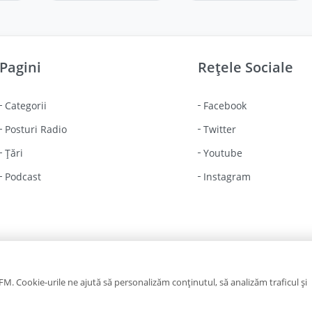
Pagini
Rețele Sociale
Categorii
Facebook
Posturi Radio
Twitter
Țări
Youtube
Podcast
Instagram
Copyright © 2023-2026
RADIO.COM.RO
. Toate drepturile rezervate
M. Cookie-urile ne ajută să personalizăm conținutul, să analizăm traficul și
❤️
Creat cu
de
ITDATA TELECOM