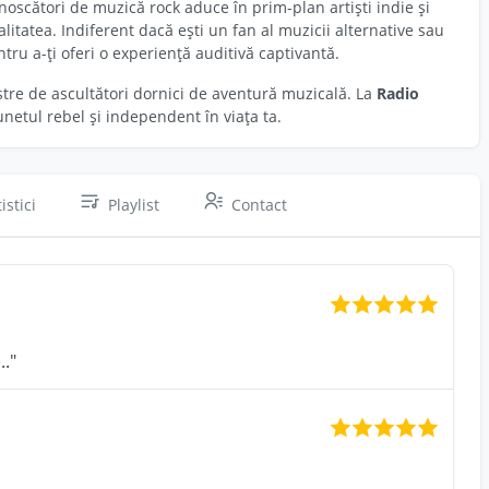
oscători de muzică rock aduce în prim-plan artiști indie și
itatea. Indiferent dacă ești un fan al muzicii alternative sau
tru a-ți oferi o experiență auditivă captivantă.
stre de ascultători dornici de aventură muzicală. La
Radio
netul rebel și independent în viața ta.
istici
Playlist
Contact
.."