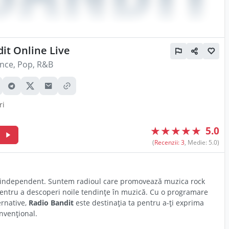
it Online Live
nce, Pop, R&B
ri
★
★
★
★
★
5.0
m
(
Recenzii: 3
, Medie: 5.0)
ului independent. Suntem radioul care promovează muzica rock
 pentru a descoperi noile tendințe în muzică. Cu o programare
ernative,
Radio Bandit
este destinația ta pentru a-ți exprima
nvențional.