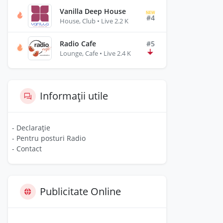
Vanilla Deep House
NEW
#4
House, Club • Live 2.2 K
Radio Cafe
#5
Lounge, Cafe • Live 2.4 K
Informații utile
- Declarație
- Pentru posturi Radio
- Contact
Publicitate Online