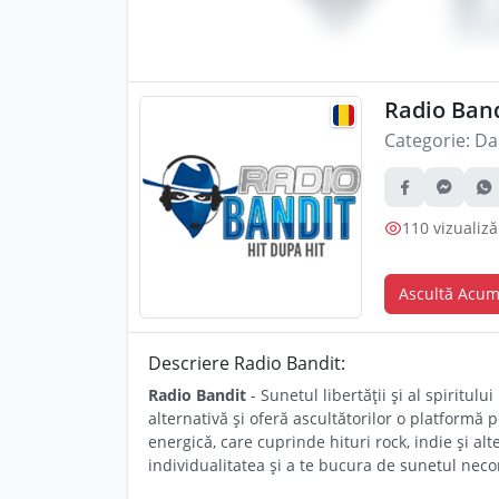
Radio Band
Categorie:
Da
110 vizualiză
Ascultă Acu
Descriere Radio Bandit:
Radio Bandit
- Sunetul libertății și al spirit
alternativă și oferă ascultătorilor o platformă
energică, care cuprinde hituri rock, indie și alt
individualitatea și a te bucura de sunetul neco