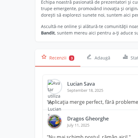
Echipa noastră pasionată de prezentatori și cun
trupe emergente, promovând inovația și original
dorești să explorezi sunete noi, suntem aici pen
Ascultă-ne online și alătură-te comunității noa
Bandit
, suntem mereu aici pentru a-ți aduce su
Recenzii
Adaugă
Stat
3
Lucian Sava
September 18, 2025
"Aplicația merge perfect, fără probleme
Dragos Gheorghe
July 11, 2025
"Nu mai schimb postul, rămân aici!."